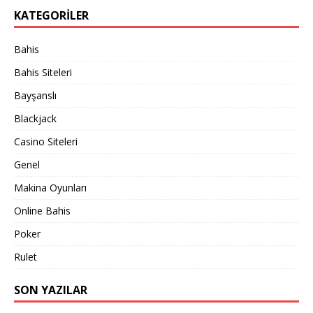
KATEGORILER
Bahis
Bahis Siteleri
Bayşanslı
Blackjack
Casino Siteleri
Genel
Makina Oyunları
Online Bahis
Poker
Rulet
SON YAZILAR