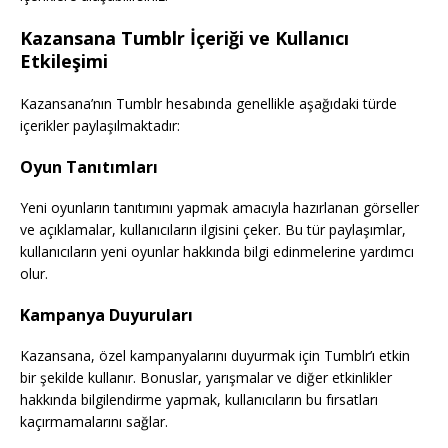
Kazansana Tumblr İçeriği ve Kullanıcı
Etkileşimi
Kazansana’nın Tumblr hesabında genellikle aşağıdaki türde
içerikler paylaşılmaktadır:
Oyun Tanıtımları
Yeni oyunların tanıtımını yapmak amacıyla hazırlanan görseller
ve açıklamalar, kullanıcıların ilgisini çeker. Bu tür paylaşımlar,
kullanıcıların yeni oyunlar hakkında bilgi edinmelerine yardımcı
olur.
Kampanya Duyuruları
Kazansana, özel kampanyalarını duyurmak için Tumblr’ı etkin
bir şekilde kullanır. Bonuslar, yarışmalar ve diğer etkinlikler
hakkında bilgilendirme yapmak, kullanıcıların bu fırsatları
kaçırmamalarını sağlar.