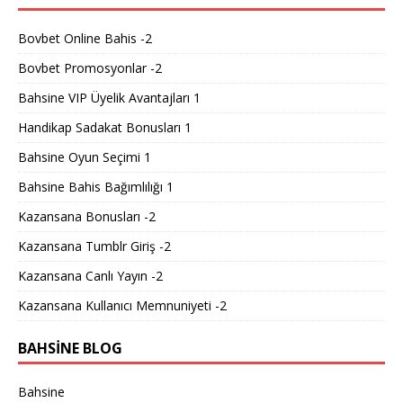
Bovbet Online Bahis -2
Bovbet Promosyonlar -2
Bahsine VIP Üyelik Avantajları 1
Handikap Sadakat Bonusları 1
Bahsine Oyun Seçimi 1
Bahsine Bahis Bağımlılığı 1
Kazansana Bonusları -2
Kazansana Tumblr Giriş -2
Kazansana Canlı Yayın -2
Kazansana Kullanıcı Memnuniyeti -2
BAHSINE BLOG
Bahsine