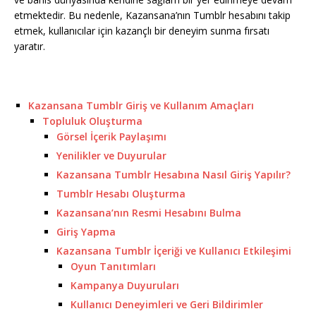
etmektedir. Bu nedenle, Kazansana’nın Tumblr hesabını takip
etmek, kullanıcılar için kazançlı bir deneyim sunma fırsatı
yaratır.
Kazansana Tumblr Giriş ve Kullanım Amaçları
Topluluk Oluşturma
Görsel İçerik Paylaşımı
Yenilikler ve Duyurular
Kazansana Tumblr Hesabına Nasıl Giriş Yapılır?
Tumblr Hesabı Oluşturma
Kazansana’nın Resmi Hesabını Bulma
Giriş Yapma
Kazansana Tumblr İçeriği ve Kullanıcı Etkileşimi
Oyun Tanıtımları
Kampanya Duyuruları
Kullanıcı Deneyimleri ve Geri Bildirimler