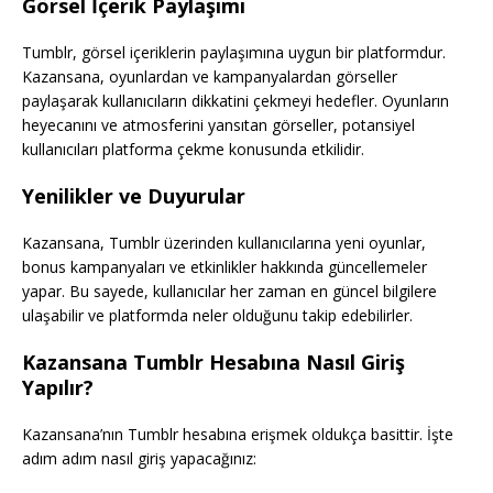
Görsel İçerik Paylaşımı
Tumblr, görsel içeriklerin paylaşımına uygun bir platformdur.
Kazansana, oyunlardan ve kampanyalardan görseller
paylaşarak kullanıcıların dikkatini çekmeyi hedefler. Oyunların
heyecanını ve atmosferini yansıtan görseller, potansiyel
kullanıcıları platforma çekme konusunda etkilidir.
Yenilikler ve Duyurular
Kazansana, Tumblr üzerinden kullanıcılarına yeni oyunlar,
bonus kampanyaları ve etkinlikler hakkında güncellemeler
yapar. Bu sayede, kullanıcılar her zaman en güncel bilgilere
ulaşabilir ve platformda neler olduğunu takip edebilirler.
Kazansana Tumblr Hesabına Nasıl Giriş
Yapılır?
Kazansana’nın Tumblr hesabına erişmek oldukça basittir. İşte
adım adım nasıl giriş yapacağınız: