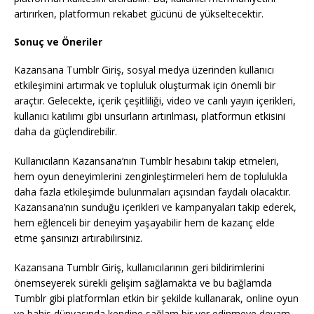
artırırken, platformun rekabet gücünü de yükseltecektir.
Sonuç ve Öneriler
Kazansana Tumblr Giriş, sosyal medya üzerinden kullanıcı
etkileşimini artırmak ve topluluk oluşturmak için önemli bir
araçtır. Gelecekte, içerik çeşitliliği, video ve canlı yayın içerikleri,
kullanıcı katılımı gibi unsurların artırılması, platformun etkisini
daha da güçlendirebilir.
Kullanıcıların Kazansana’nın Tumblr hesabını takip etmeleri,
hem oyun deneyimlerini zenginleştirmeleri hem de toplulukla
daha fazla etkileşimde bulunmaları açısından faydalı olacaktır.
Kazansana’nın sunduğu içerikleri ve kampanyaları takip ederek,
hem eğlenceli bir deneyim yaşayabilir hem de kazanç elde
etme şansınızı artırabilirsiniz.
Kazansana Tumblr Giriş, kullanıcılarının geri bildirimlerini
önemseyerek sürekli gelişim sağlamakta ve bu bağlamda
Tumblr gibi platformları etkin bir şekilde kullanarak, online oyun
ve bahis dünyasında kendine sağlam bir yer edinmeye devam