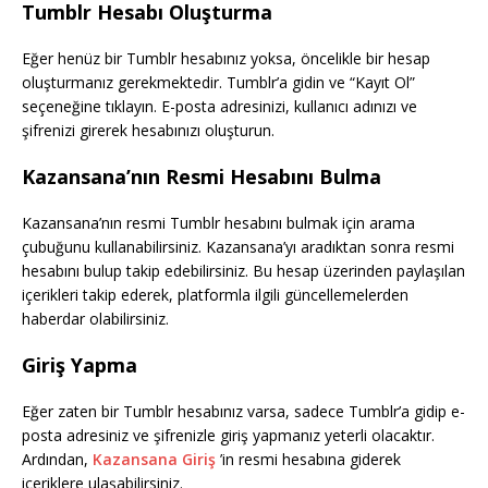
Tumblr Hesabı Oluşturma
Eğer henüz bir Tumblr hesabınız yoksa, öncelikle bir hesap
oluşturmanız gerekmektedir. Tumblr’a gidin ve “Kayıt Ol”
seçeneğine tıklayın. E-posta adresinizi, kullanıcı adınızı ve
şifrenizi girerek hesabınızı oluşturun.
Kazansana’nın Resmi Hesabını Bulma
Kazansana’nın resmi Tumblr hesabını bulmak için arama
çubuğunu kullanabilirsiniz. Kazansana’yı aradıktan sonra resmi
hesabını bulup takip edebilirsiniz. Bu hesap üzerinden paylaşılan
içerikleri takip ederek, platformla ilgili güncellemelerden
haberdar olabilirsiniz.
Giriş Yapma
Eğer zaten bir Tumblr hesabınız varsa, sadece Tumblr’a gidip e-
posta adresiniz ve şifrenizle giriş yapmanız yeterli olacaktır.
Ardından,
Kazansana Giriş
’in resmi hesabına giderek
içeriklere ulaşabilirsiniz.