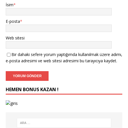
İsim
*
E-posta
*
Web sitesi
Bir dahaki sefere yorum yaptığımda kullanılmak üzere adımı,
e-posta adresimi ve web sitesi adresimi bu tarayıcıya kaydet.
HEMEN BONUS KAZAN !