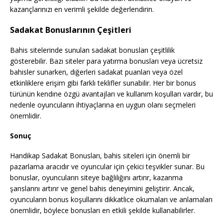
kazançlarınızı en verimli şekilde değerlendirin.
Sadakat Bonuslarının Çeşitleri
Bahis sitelerinde sunulan sadakat bonusları çeşitlilik
gösterebilir. Bazı siteler para yatırma bonusları veya ücretsiz
bahisler sunarken, diğerleri sadakat puanları veya özel
etkinliklere erişim gibi farklı teklifler sunabilir. Her bir bonus
türünün kendine özgü avantajları ve kullanım koşulları vardır, bu
nedenle oyuncuların ihtiyaçlarına en uygun olanı seçmeleri
önemlidir.
Sonuç
Handikap Sadakat Bonusları, bahis siteleri için önemli bir
pazarlama aracıdır ve oyuncular için çekici teşvikler sunar. Bu
bonuslar, oyuncuların siteye bağlılığını artırır, kazanma
şanslarını artırır ve genel bahis deneyimini geliştirir. Ancak,
oyuncuların bonus koşullarını dikkatlice okumaları ve anlamaları
önemlidir, böylece bonusları en etkili şekilde kullanabilirler.