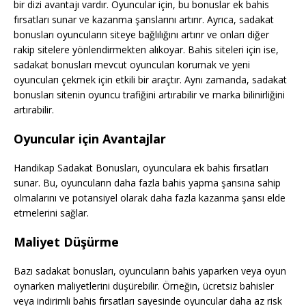
bir dizi avantajı vardır. Oyuncular için, bu bonuslar ek bahis
fırsatları sunar ve kazanma şanslarını artırır. Ayrıca, sadakat
bonusları oyuncuların siteye bağlılığını artırır ve onları diğer
rakip sitelere yönlendirmekten alıkoyar. Bahis siteleri için ise,
sadakat bonusları mevcut oyuncuları korumak ve yeni
oyuncuları çekmek için etkili bir araçtır. Aynı zamanda, sadakat
bonusları sitenin oyuncu trafiğini artırabilir ve marka bilinirliğini
artırabilir.
Oyuncular için Avantajlar
Handikap Sadakat Bonusları, oyunculara ek bahis fırsatları
sunar. Bu, oyuncuların daha fazla bahis yapma şansına sahip
olmalarını ve potansiyel olarak daha fazla kazanma şansı elde
etmelerini sağlar.
Maliyet Düşürme
Bazı sadakat bonusları, oyuncuların bahis yaparken veya oyun
oynarken maliyetlerini düşürebilir. Örneğin, ücretsiz bahisler
veya indirimli bahis fırsatları sayesinde oyuncular daha az risk