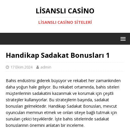
LISANSLI CASINO
LISANSLI CASINO SITELERI
Handikap Sadakat Bonusları 1
17 Ekim 2024
admin
Bahis endüstrisi giderek büyüyor ve rekabet her zamankinden
daha yoğun hale geliyor. Bu rekabet ortamında, bahis siteleri
müşterilerinin sadakatini kazanmak ve korumak için çeşitli
stratejiler kullanıyorlar. Bu stratejilerin başında, sadakat
bonusları gelmektedir. Handikap Sadakat Bonusları, mevcut
oyuncuları memnun etmek ve onları siteye bağlı tutmak için
sunulan çekici teşviklerdir. İşte bahis sitelerinde sadakat
bonuslarının önemini anlatan bir inceleme.