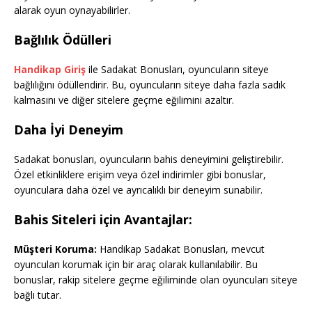
alarak oyun oynayabilirler.
Bağlılık Ödülleri
Handikap Giriş
ile Sadakat Bonusları, oyuncuların siteye
bağlılığını ödüllendirir. Bu, oyuncuların siteye daha fazla sadık
kalmasını ve diğer sitelere geçme eğilimini azaltır.
Daha İyi Deneyim
Sadakat bonusları, oyuncuların bahis deneyimini geliştirebilir.
Özel etkinliklere erişim veya özel indirimler gibi bonuslar,
oyunculara daha özel ve ayrıcalıklı bir deneyim sunabilir.
Bahis Siteleri için Avantajlar:
Müşteri Koruma:
Handikap Sadakat Bonusları, mevcut
oyuncuları korumak için bir araç olarak kullanılabilir. Bu
bonuslar, rakip sitelere geçme eğiliminde olan oyuncuları siteye
bağlı tutar.