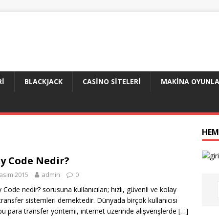
RI
BLACKJACK
CASINO SITELERI
MAKINA OYUNLA
HEM
y Code Nedir?
asım 2015
admin
0
Code nedir? sorusuna kullanıcıları; hızlı, güvenli ve kolay
transfer sistemleri demektedir. Dünyada birçok kullanıcısı
bu para transfer yöntemi, internet üzerinde alışverişlerde
[…]