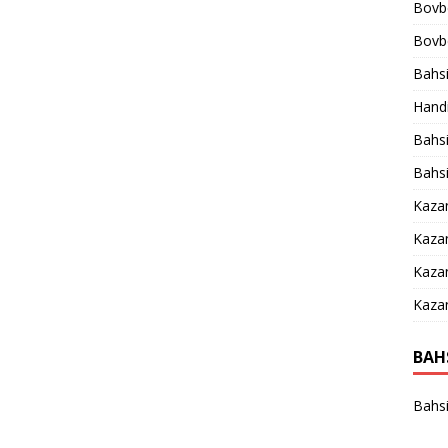
Bovbe
Bovb
Bahsi
Handi
Bahs
Bahsi
Kazan
Kazan
Kazan
Kazan
BAH
Bahs