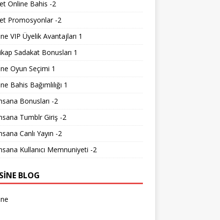
t Online Bahis -2
et Promosyonlar -2
ne VIP Üyelik Avantajları 1
kap Sadakat Bonusları 1
ine Oyun Seçimi 1
ne Bahis Bağımlılığı 1
sana Bonusları -2
sana Tumblr Giriş -2
sana Canlı Yayın -2
sana Kullanıcı Memnuniyeti -2
SINE BLOG
ine