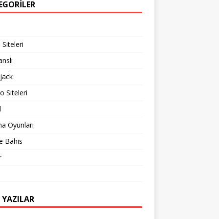
EGORILER
s
 Siteleri
nslı
jack
o Siteleri
l
a Oyunları
e Bahis
r
 YAZILAR