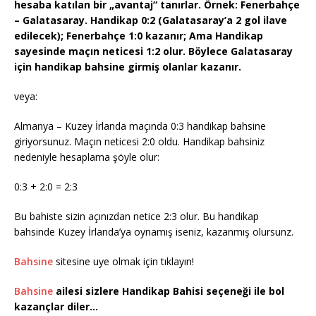
hesaba katılan bir „avantaj“ tanırlar. Örnek: Fenerbahçe
– Galatasaray. Handikap 0:2 (Galatasaray’a 2 gol ilave
edilecek); Fenerbahçe 1:0 kazanır; Ama Handikap
sayesinde maçın neticesi 1:2 olur. Böylece Galatasaray
için handikap bahsine girmiş olanlar kazanır.
veya:
Almanya – Kuzey İrlanda maçında 0:3 handikap bahsine
giriyorsunuz. Maçın neticesi 2:0 oldu. Handikap bahsiniz
nedeniyle hesaplama şöyle olur:
0:3 + 2:0 = 2:3
Bu bahiste sizin açınızdan netice 2:3 olur. Bu handikap
bahsinde Kuzey İrlanda’ya oynamış iseniz, kazanmış olursunz.
Bahsine
sitesine uye olmak için tıklayın!
Bahsine
ailesi sizlere Handikap Bahisi seçeneği ile bol
kazançlar diler…