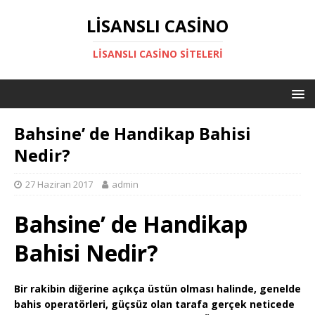
LISANSLI CASINO
LISANSLI CASINO SITELERI
Bahsine’ de Handikap Bahisi
Nedir?
27 Haziran 2017
admin
Bahsine’ de Handikap
Bahisi Nedir?
Bir rakibin diğerine açıkça üstün olması halinde, genelde
bahis operatörleri, güçsüz olan tarafa gerçek neticede