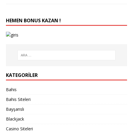
HEMEN BONUS KAZAN !
KATEGORILER
Bahis
Bahis Siteleri
Bayşanslı
Blackjack
Casino Siteleri