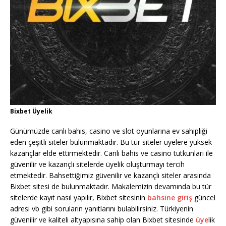
Bixbet Üyelik
Günümüzde canlı bahis, casino ve slot oyunlarına ev sahipliği
eden çeşitli siteler bulunmaktadır. Bu tür siteler üyelere yüksek
kazançlar elde ettirmektedir. Canlı bahis ve casino tutkunları ile
güvenilir ve kazançlı sitelerde üyelik oluşturmayı tercih
etmektedir. Bahsettiğimiz güvenilir ve kazançlı siteler arasında
Bixbet sitesi de bulunmaktadır. Makalemizin devamında bu tür
sitelerde kayıt nasıl yapılır, Bixbet sitesinin
bahsine giriş
güncel
adresi vb gibi soruların yanıtlarını bulabilirsiniz. Türkiyenin
güvenilir ve kaliteli altyapısına sahip olan Bixbet sitesinde
üye
lik