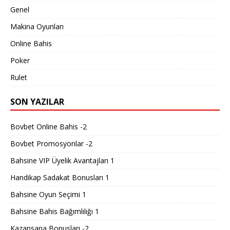
Genel
Makina Oyunları
Online Bahis
Poker
Rulet
SON YAZILAR
Bovbet Online Bahis -2
Bovbet Promosyonlar -2
Bahsine VIP Üyelik Avantajları 1
Handikap Sadakat Bonusları 1
Bahsine Oyun Seçimi 1
Bahsine Bahis Bağımlılığı 1
Kazansana Bonusları -2