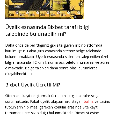
Üyelik esnasında Bixbet tarafı bilgi
talebinde bulunabilir mi?
Daha önce de belirttiğimiz gibi site güvenilir bir platformda
kurulmuştur. Fakat giriş esnasında sitemiz belge talebinde
bulunmamaktadır. Üyelik esnasında sizlerden talep edilen özel
bilgiler arasında TC kimlik numarası, telefon numarası ve adres
olmaktadır. Belge talepleri daha sonra olası durumlarda
oluşabilmektedir.
Bixbet Üyelik Ücretli Mi?
Sitemizde kayıt oluşturmak ücretli midir gibi sorular sıkça
sorulmaktadır. Fakat üyelik oluşturmak isteyen
bahis
ve casino
tutkunlarının bilmesi gereken konular arasında Site kayıt
tamamen ücretsiz olduğu bulunmaktadır. Bixbet sitesine