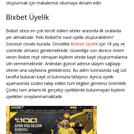
oluşturmak için makalemizi okumaya devam edin
Bixbet Üyelik
Bixbet sitesi en çok tercih edilen siteler arasında ilk sıralarda
yer almaktadır. Peki Bixbet’te nasıl üyelik oluşturabilirim?
Sorunun cevabı burada. Öncelikle
Bixbet Üyelik
için 18 yaş ve
üzerinde olmanız gerekmektedir. Güvenliğe son derece önem
veren Bixbet reşit olmayan kişilerin sitede kayıt oluşturmalarına
izin vermemektedir. Ardından güncel adrese ulaşım sağlayıp
sitenin ana sayfasına gelebilirsiniz. Bu adım sonrasında sağ üst
tarafta bulunan kayıt ol butonuna tıklayınız. Ayrıca üyelik
aşamasında sizden talep edilen tüm bilgileri girmeniz önemlidir.
Çünkü tam anlamı ile gerçekçi üyeliklerde bulunmayan kişilerin
üyelikleri onaylanmamaktadır.