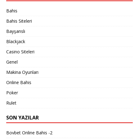
Bahis
Bahis Siteleri
Bayşanslı
Blackjack
Casino Siteleri
Genel
Makina Oyunları
Online Bahis
Poker
Rulet
SON YAZILAR
Bovbet Online Bahis -2