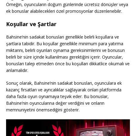
Örneğin, oyuncuların doğum günlerinde ücretsiz dönüşler veya
ek bonuslar alabilecekleri özel promosyonlar düzenlenebilir.
Koşullar ve Şartlar
Bahsine’nin sadakat bonusları genellikle belirli koşullara ve
şartlara tabidir. Bu koşullar genellikle minimum para yatırma
miktarını, belirli oyunları oynama gereksinimlerini ve bonusun
belirli bir süre içinde kullanılması gerektiğini içerir. Oyuncular,
bonusları talep etmeden önce bu koşulları dikkatlice okumalı ve
anlamalıdır.
Sonuç olarak, Bahsine’nin sadakat bonusları, oyunculara ek
kazanç fırsatları ve ayrıcalıklar sağlayarak onları platformda
daha fazla oyun oynamaya teşvik eder. Bu bonuslar,
Bahsine’nin oyuncularına değer verdiğini ve onların
memnuniyetini önemsediğini gösterir.