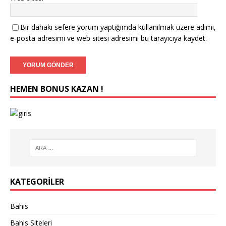
Bir dahaki sefere yorum yaptığımda kullanılmak üzere adımı,
e-posta adresimi ve web sitesi adresimi bu tarayıcıya kaydet.
HEMEN BONUS KAZAN !
KATEGORILER
Bahis
Bahis Siteleri