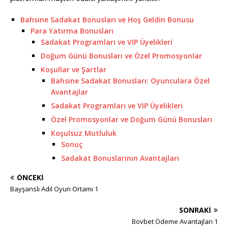
Bahsine Sadakat Bonusları ve Hoş Geldin Bonusu
Para Yatırma Bonusları
Sadakat Programları ve VIP Üyelikleri
Doğum Günü Bonusları ve Özel Promosyonlar
Koşullar ve Şartlar
Bahsine Sadakat Bonusları: Oyunculara Özel
Avantajlar
Sadakat Programları ve VIP Üyelikleri
Özel Promosyonlar ve Doğum Günü Bonusları
Koşulsuz Mutluluk
Sonuç
Sadakat Bonuslarının Avantajları
ÖNCEKI
Bayşanslı Adil Oyun Ortamı 1
SONRAKI
Bovbet Ödeme Avantajları 1