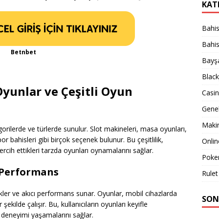
KAT
Bahi
Bahis
Betnbet
Bayşa
Black
yunlar ve Çeşitli Oyun
Casin
Gene
Makin
gorilerde ve türlerde sunulur. Slot makineleri, masa oyunları,
r bahisleri gibi birçok seçenek bulunur. Bu çeşitlilik,
Onlin
tercih ettikleri tarzda oyunları oynamalarını sağlar.
Poke
e Performans
Rulet
fikler ve akıcı performans sunar. Oyunlar, mobil cihazlarda
SON
 şekilde çalışır. Bu, kullanıcıların oyunları keyifle
deneyimi yaşamalarını sağlar.