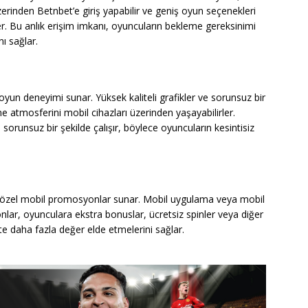
üzerinden Betnbet’e giriş yapabilir ve geniş oyun seçenekleri
rler. Bu anlık erişim imkanı, oyuncuların bekleme gereksinimi
ı sağlar.
 oyun deneyimi sunar. Yüksek kaliteli grafikler ve sorunsuz bir
atmosferini mobil cihazları üzerinden yaşayabilirler.
sorunsuz bir şekilde çalışır, böylece oyuncuların kesintisiz
n özel mobil promosyonlar sunar. Mobil uygulama veya mobil
nlar, oyunculara ekstra bonuslar, ücretsiz spinler veya diğer
te daha fazla değer elde etmelerini sağlar.