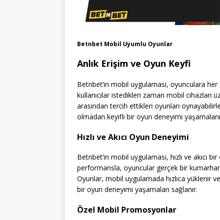
Betnbet Mobil Uyumlu Oyunlar
Anlık Erişim ve Oyun Keyfi
Betnbet’in mobil uygulaması, oyunculara her 
kullanıcılar istedikleri zaman mobil cihazları 
arasından tercih ettikleri oyunları oynayabili
olmadan keyifli bir oyun deneyimi yaşamaların
Hızlı ve Akıcı Oyun Deneyimi
Betnbet’in mobil uygulaması, hızlı ve akıcı bir
performansla, oyuncular gerçek bir kumarhane 
Oyunlar, mobil uygulamada hızlıca yüklenir ve 
bir oyun deneyimi yaşamaları sağlanır.
Özel Mobil Promosyonlar