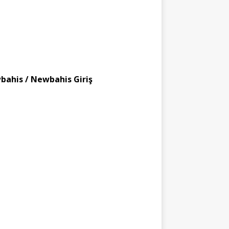
bahis
/
Newbahis Giriş