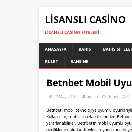
LISANSLI CASINO
LISANSLI CASINO SITELERI
ANASAYFA
BAHIS
BAHIS SITELE
RULET
BAHSINE
Betnbet Mobil Uy
17 Mayıs 2024
admin
Genel
0
Betnbet, mobil teknolojiye uyumlu oyunlarıyla
Kullanıcılar, mobil cihazları üzerinden Betnbe
yararlanabilirler. Betnbet’in mobil uyumlu oyun
özelliklerle doludur, böylece oyuncuların heye