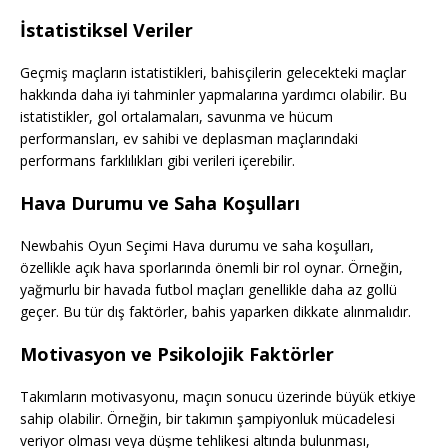
İstatistiksel Veriler
Geçmiş maçların istatistikleri, bahisçilerin gelecekteki maçlar
hakkında daha iyi tahminler yapmalarına yardımcı olabilir. Bu
istatistikler, gol ortalamaları, savunma ve hücum
performansları, ev sahibi ve deplasman maçlarındaki
performans farklılıkları gibi verileri içerebilir.
Hava Durumu ve Saha Koşulları
Newbahis Oyun Seçimi Hava durumu ve saha koşulları,
özellikle açık hava sporlarında önemli bir rol oynar. Örneğin,
yağmurlu bir havada futbol maçları genellikle daha az gollü
geçer. Bu tür dış faktörler, bahis yaparken dikkate alınmalıdır.
Motivasyon ve Psikolojik Faktörler
Takımların motivasyonu, maçın sonucu üzerinde büyük etkiye
sahip olabilir. Örneğin, bir takımın şampiyonluk mücadelesi
veriyor olması veya düşme tehlikesi altında bulunması,