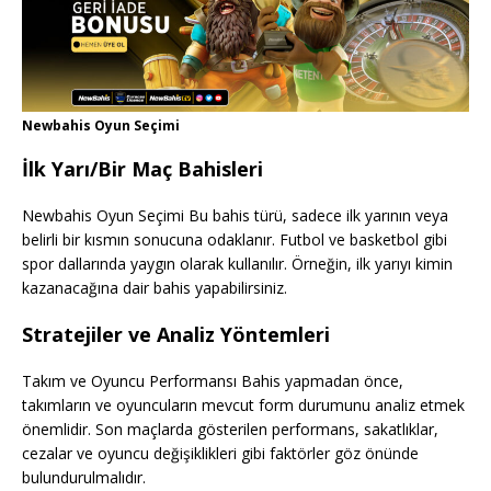
Newbahis Oyun Seçimi
İlk Yarı/Bir Maç Bahisleri
Newbahis Oyun Seçimi Bu bahis türü, sadece ilk yarının veya
belirli bir kısmın sonucuna odaklanır. Futbol ve basketbol gibi
spor dallarında yaygın olarak kullanılır. Örneğin, ilk yarıyı kimin
kazanacağına dair bahis yapabilirsiniz.
Stratejiler ve Analiz Yöntemleri
Takım ve Oyuncu Performansı Bahis yapmadan önce,
takımların ve oyuncuların mevcut form durumunu analiz etmek
önemlidir. Son maçlarda gösterilen performans, sakatlıklar,
cezalar ve oyuncu değişiklikleri gibi faktörler göz önünde
bulundurulmalıdır.