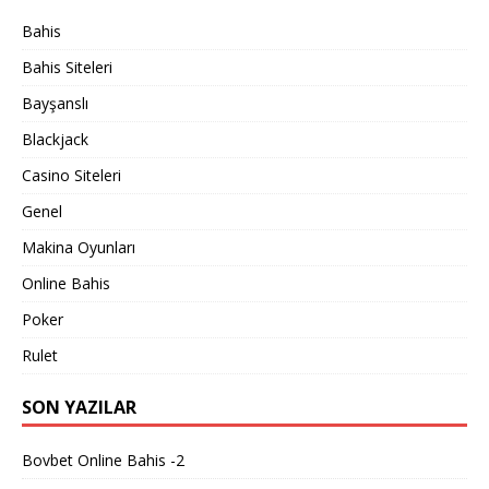
Bahis
Bahis Siteleri
Bayşanslı
Blackjack
Casino Siteleri
Genel
Makina Oyunları
Online Bahis
Poker
Rulet
SON YAZILAR
Bovbet Online Bahis -2