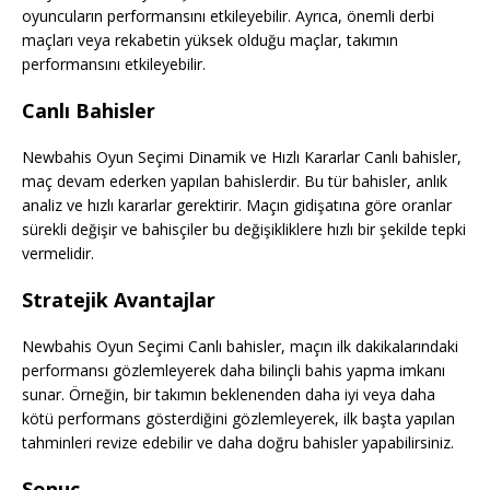
oyuncuların performansını etkileyebilir. Ayrıca, önemli derbi
maçları veya rekabetin yüksek olduğu maçlar, takımın
performansını etkileyebilir.
Canlı Bahisler
Newbahis Oyun Seçimi Dinamik ve Hızlı Kararlar Canlı bahisler,
maç devam ederken yapılan bahislerdir. Bu tür bahisler, anlık
analiz ve hızlı kararlar gerektirir. Maçın gidişatına göre oranlar
sürekli değişir ve bahisçiler bu değişikliklere hızlı bir şekilde tepki
vermelidir.
Stratejik Avantajlar
Newbahis Oyun Seçimi Canlı bahisler, maçın ilk dakikalarındaki
performansı gözlemleyerek daha bilinçli bahis yapma imkanı
sunar. Örneğin, bir takımın beklenenden daha iyi veya daha
kötü performans gösterdiğini gözlemleyerek, ilk başta yapılan
tahminleri revize edebilir ve daha doğru bahisler yapabilirsiniz.
Sonuç