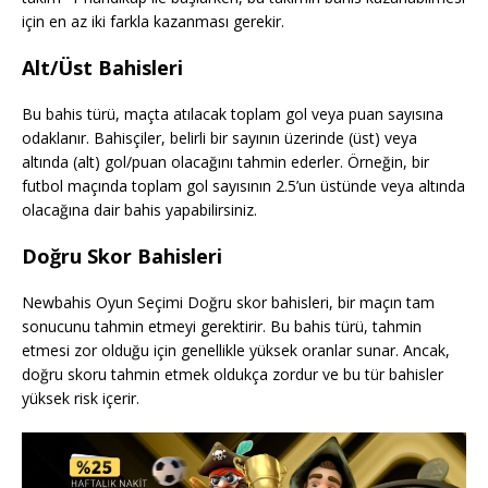
için en az iki farkla kazanması gerekir.
Alt/Üst Bahisleri
Bu bahis türü, maçta atılacak toplam gol veya puan sayısına
odaklanır. Bahisçiler, belirli bir sayının üzerinde (üst) veya
altında (alt) gol/puan olacağını tahmin ederler. Örneğin, bir
futbol maçında toplam gol sayısının 2.5’un üstünde veya altında
olacağına dair bahis yapabilirsiniz.
Doğru Skor Bahisleri
Newbahis Oyun Seçimi Doğru skor bahisleri, bir maçın tam
sonucunu tahmin etmeyi gerektirir. Bu bahis türü, tahmin
etmesi zor olduğu için genellikle yüksek oranlar sunar. Ancak,
doğru skoru tahmin etmek oldukça zordur ve bu tür bahisler
yüksek risk içerir.