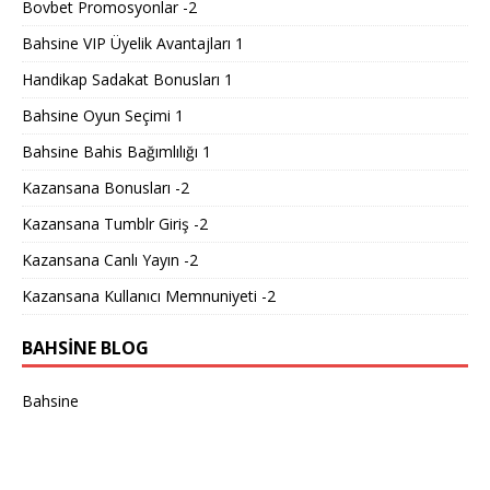
Bovbet Promosyonlar -2
Bahsine VIP Üyelik Avantajları 1
Handikap Sadakat Bonusları 1
Bahsine Oyun Seçimi 1
Bahsine Bahis Bağımlılığı 1
Kazansana Bonusları -2
Kazansana Tumblr Giriş -2
Kazansana Canlı Yayın -2
Kazansana Kullanıcı Memnuniyeti -2
BAHSINE BLOG
Bahsine