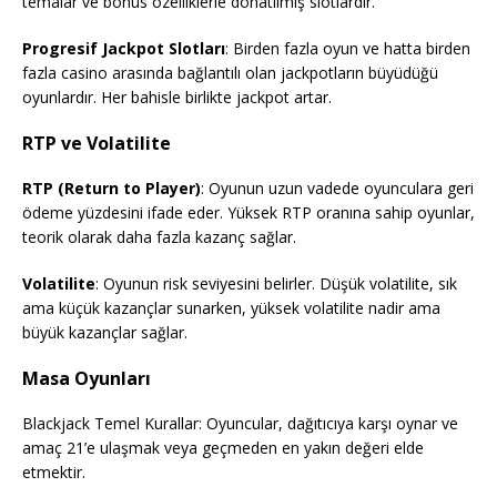
temalar ve bonus özelliklerle donatılmış slotlardır.
Progresif Jackpot Slotları
: Birden fazla oyun ve hatta birden
fazla casino arasında bağlantılı olan jackpotların büyüdüğü
oyunlardır. Her bahisle birlikte jackpot artar.
RTP ve Volatilite
RTP (Return to Player)
: Oyunun uzun vadede oyunculara geri
ödeme yüzdesini ifade eder. Yüksek RTP oranına sahip oyunlar,
teorik olarak daha fazla kazanç sağlar.
Volatilite
: Oyunun risk seviyesini belirler. Düşük volatilite, sık
ama küçük kazançlar sunarken, yüksek volatilite nadir ama
büyük kazançlar sağlar.
Masa Oyunları
Blackjack Temel Kurallar: Oyuncular, dağıtıcıya karşı oynar ve
amaç 21’e ulaşmak veya geçmeden en yakın değeri elde
etmektir.