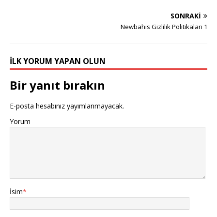
SONRAKI
Newbahis Gizlilik Politikaları 1
İLK YORUM YAPAN OLUN
Bir yanıt bırakın
E-posta hesabınız yayımlanmayacak.
Yorum
İsim
*