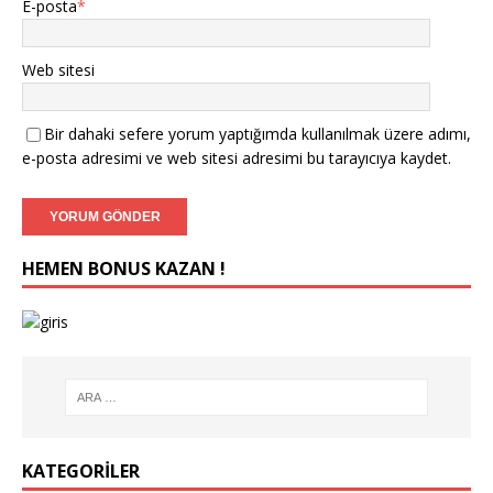
E-posta
*
Web sitesi
Bir dahaki sefere yorum yaptığımda kullanılmak üzere adımı,
e-posta adresimi ve web sitesi adresimi bu tarayıcıya kaydet.
HEMEN BONUS KAZAN !
KATEGORILER