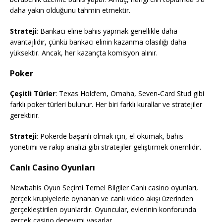
daha yakın olduğunu tahmin etmektir.
Strateji
: Bankacı eline bahis yapmak genellikle daha
avantajlıdır, çünkü bankacı elinin kazanma olasılığı daha
yüksektir. Ancak, her kazançta komisyon alınır.
Poker
Çeşitli Türler
: Texas Hold’em, Omaha, Seven-Card Stud gibi
farklı poker türleri bulunur. Her biri farklı kurallar ve stratejiler
gerektirir.
Strateji
: Pokerde başarılı olmak için, el okumak, bahis
yönetimi ve rakip analizi gibi stratejiler geliştirmek önemlidir.
Canlı Casino Oyunları
Newbahis Oyun Seçimi Temel Bilgiler Canlı casino oyunları,
gerçek krupiyelerle oynanan ve canlı video akışı üzerinden
gerçekleştirilen oyunlardır. Oyuncular, evlerinin konforunda
gerçek casino deneyimi yaşarlar.