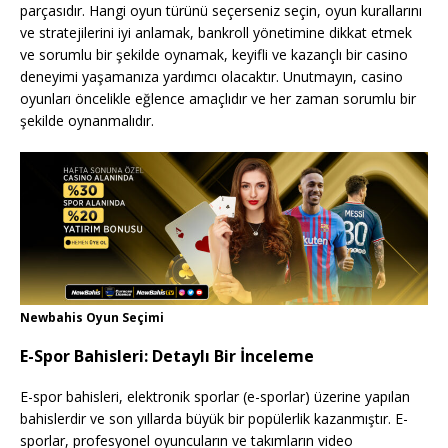
parçasıdır. Hangi oyun türünü seçerseniz seçin, oyun kurallarını
ve stratejilerini iyi anlamak, bankroll yönetimine dikkat etmek
ve sorumlu bir şekilde oynamak, keyifli ve kazançlı bir casino
deneyimi yaşamanıza yardımcı olacaktır. Unutmayın, casino
oyunları öncelikle eğlence amaçlıdır ve her zaman sorumlu bir
şekilde oynanmalıdır.
Newbahis Oyun Seçimi
E-Spor Bahisleri: Detaylı Bir İnceleme
E-spor bahisleri, elektronik sporlar (e-sporlar) üzerine yapılan
bahislerdir ve son yıllarda büyük bir popülerlik kazanmıştır. E-
sporlar, profesyonel oyuncuların ve takımların video