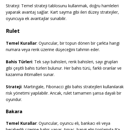
Strateji: Temel strateji tablosunu kullanmak, doğru hamleleri
yaparak avantaj sağlar. Kart sayma gibi ileri düzey stratejiler,
oyuncuya ek avantajlar sunabilir.
Rulet
Temel Kurallar
: Oyuncular, bir topun dönen bir çarkta hangi
numara veya renk üzerine düşeceğini tahmin eder.
Bahis Türleri
: Tek sayı bahisleri, renk bahisleri, sayı grupları
gibi çeşitli bahis türleri bulunur. Her bahis türü, farklı oranlar ve
kazanma ihtimalleri sunar.
Strateji
: Martingale, Fibonacci gibi bahis stratejileri kullanılarak
risk yönetimi yapılabilir. Ancak, rulet tamamen şansa dayalı bir
oyundur.
Bakara
Temel Kurallar
: Oyuncular, oyuncu eli, bankacı eli veya
beraberlik üzerine bahis yapar. Amaç, hangi elin toplamda 9’a