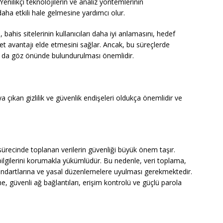
. Yenilikçi teknolojilerin ve analiz yöntemlerinin
aha etkili hale gelmesine yardımcı olur.
 bahis sitelerinin kullanıcıları daha iyi anlamasını, hedef
et avantajı elde etmesini sağlar. Ancak, bu süreçlerde
ların da göz önünde bulundurulması önemlidir.
 çıkan gizlilik ve güvenlik endişeleri oldukça önemlidir ve
sürecinde toplanan verilerin güvenliği büyük önem taşır.
al bilgilerini korumakla yükümlüdür. Bu nedenle, veri toplama,
andartlarına ve yasal düzenlemelere uyulması gerekmektedir.
me, güvenli ağ bağlantıları, erişim kontrolü ve güçlü parola