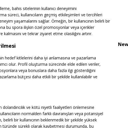
illeme, bahis sitelerinin kullanıcı deneyimini
rma süreci, kullanıcıların geçmiş etkileşimleri ve tercihleri
eneyim yaşamalarını sağlar. Örneğin, bir kullanıcının belirli bir
e ona bu spora ilişkin özel promosyonlar veya içerikler
e kalmasını ve tekrar ziyaret etme olasılığını artırır.
New
rilmesi
inin hedef kitlelerini daha iyi anlamasına ve pazarlama
ımcı olur. Profil oluşturma sürecinde elde edilen veriler,
osyonlara veya bonuslara daha fazla ilgi gösterdiğini
azarlama bütçesi daha etkili bir şekilde kullanılabilir ve
 dolandırıcılık ve kötü niyetli faaliyetleri önlemesine
kullanıcıların normalden farklı davranışları veya potansiyel
ğin, belirli bir kullanıcının beklenmedik bir şekilde yüksek
yun türünde sürekli olarak kaybetmesi durumunda, bu