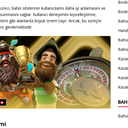
Bovbe
eci, bahis sitelerinin kullanıcılarını daha iyi anlamasını ve
Bovb
 sunmasını sağlar. Kullanıcı deneyimini kişiselleştirme,
netimi gibi alanlarda büyük önem taşır. Ancak, bu süreçte
Bahsi
mesi gerekmektedir.
Handi
Bahs
Bahsi
Kazan
Kazan
Kazan
Kazan
BAH
Bahs
emi