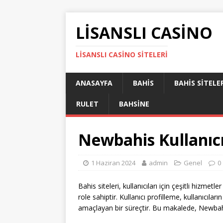
LISANSLI CASINO
LISANSLI CASINO SITELERI
ANASAYFA
BAHIS
BAHIS SITELE
RULET
BAHSINE
Newbahis Kullanıcı
1 Haziran 2024
admin
Genel
0
Bahis siteleri, kullanıcıları için çeşitli hizmet
role sahiptir. Kullanıcı profilleme, kullanıcıla
amaçlayan bir süreçtir. Bu makalede, Newbahi