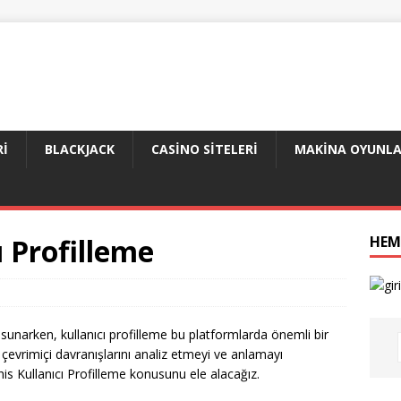
RI
BLACKJACK
CASINO SITELERI
MAKINA OYUNLA
 Profilleme
HEM
ler sunarken, kullanıcı profilleme bu platformlarda önemli bir
rın çevrimiçi davranışlarını analiz etmeyi ve anlamayı
s Kullanıcı Profilleme konusunu ele alacağız.