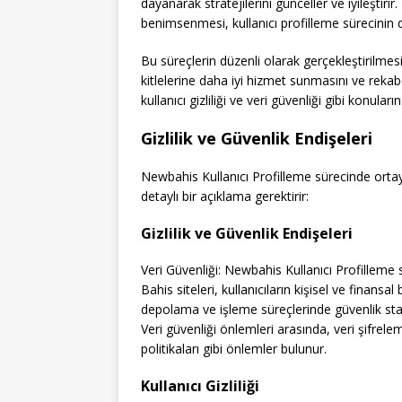
dayanarak stratejilerini günceller ve iyileştirir
benimsenmesi, kullanıcı profilleme sürecinin d
Bu süreçlerin düzenli olarak gerçekleştirilmesi,
kitlelerine daha iyi hizmet sunmasını ve rekab
kullanıcı gizliliği ve veri güvenliği gibi konu
Gizlilik ve Güvenlik Endişeleri
Newbahis Kullanıcı Profilleme sürecinde ortaya
detaylı bir açıklama gerektirir:
Gizlilik ve Güvenlik Endişeleri
Veri Güvenliği: Newbahis Kullanıcı Profilleme 
Bahis siteleri, kullanıcıların kişisel ve finans
depolama ve işleme süreçlerinde güvenlik st
Veri güvenliği önlemleri arasında, veri şifrele
politikaları gibi önlemler bulunur.
Kullanıcı Gizliliği