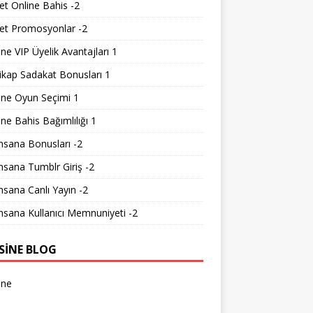
t Online Bahis -2
et Promosyonlar -2
ne VIP Üyelik Avantajları 1
kap Sadakat Bonusları 1
ine Oyun Seçimi 1
ne Bahis Bağımlılığı 1
sana Bonusları -2
sana Tumblr Giriş -2
sana Canlı Yayın -2
sana Kullanıcı Memnuniyeti -2
SINE BLOG
ine