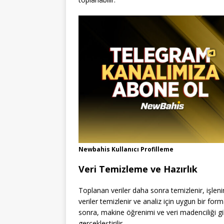
Newbahis Kullanıcı Profilleme
Veri Temizleme ve Hazırlık
Toplanan veriler daha sonra temizlenir, işlenir
veriler temizlenir ve analiz için uygun bir form
sonra, makine öğrenimi ve veri madenciliği gib
gerçekleştirilir.