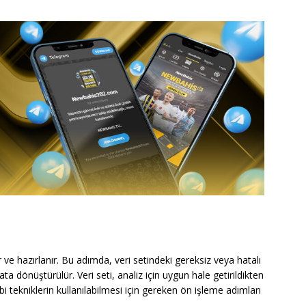
 ve hazırlanır. Bu adımda, veri setindeki gereksiz veya hatalı
ata dönüştürülür. Veri seti, analiz için uygun hale getirildikten
i tekniklerin kullanılabilmesi için gereken ön işleme adımları