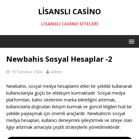
LISANSLI CASINO
LISANSLI CASINO SITELERI
Newbahis Sosyal Hesaplar -2
19 Temmuz 2024
admin
Newbahis, sosyal medya hesaplarını etkin bir şekilde kullanarak
kullanıcılarıyla güçlü bir etkileşim kurmaktadır. Sosyal medya
platformları, bahis sitelerinin marka bilinirliğini artırmak,
kullanıcılarla doğrudan iletişim kurmak ve güncel bilgileri hızlı bir
şekilde paylaşmak için önemli araçlardır. Newbahis’in sosyal
medya hesapları, kullanıcı deneyimini iyileştirmek ve siteye olan
ilgiyi artırmak amacıyla çeşitli stratejilerle yönetilmektedir.