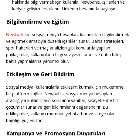
hakkında bilgi vermek için kullanılır. Newbahis, iş ilanları ve
kariyer gelişim fırsatlarını LinkedIn hesabında paylaşır.
Bilgilendirme ve Eğitim
Newbahis
‘in sosyal medya hesapları, kullanıcıları bilgilendirmek
ve eğitmek amacıyla düzenli içerikler sunar. Bahis stratejileri,
spor haberleri ve maç analizleri gibi konularda yapılan
paylaşımlar, kullanıcıların bilgi seviyesini artırır ve daha bilinçli
bahis yapmalarına yardımcı olur.
Etkileşim ve Geri Bildirim
Sosyal medya, kullanıcılarla etkileşim kurmak için mükemmel
bir platform sağlar. Newbahis, sosyal medya hesapları
aracılığıyla kullanıcıların sorularını yanıtlar, şikayetlerine hızlı
çözümler sunar ve geri bildirimlerini değerlendirir. Bu
etkileşimler, kullanıcı memnuniyetini artırır ve siteye olan
bağlılığı güçlendirir.
Kampanya ve Promosyon Duyuruları