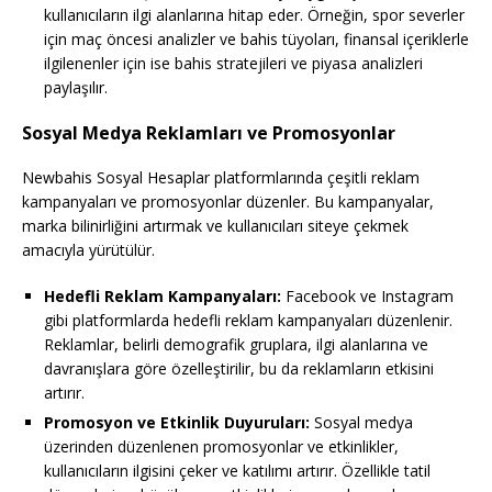
kullanıcıların ilgi alanlarına hitap eder. Örneğin, spor severler
için maç öncesi analizler ve bahis tüyoları, finansal içeriklerle
ilgilenenler için ise bahis stratejileri ve piyasa analizleri
paylaşılır.
Sosyal Medya Reklamları ve Promosyonlar
Newbahis Sosyal Hesaplar platformlarında çeşitli reklam
kampanyaları ve promosyonlar düzenler. Bu kampanyalar,
marka bilinirliğini artırmak ve kullanıcıları siteye çekmek
amacıyla yürütülür.
Hedefli Reklam Kampanyaları:
Facebook ve Instagram
gibi platformlarda hedefli reklam kampanyaları düzenlenir.
Reklamlar, belirli demografik gruplara, ilgi alanlarına ve
davranışlara göre özelleştirilir, bu da reklamların etkisini
artırır.
Promosyon ve Etkinlik Duyuruları:
Sosyal medya
üzerinden düzenlenen promosyonlar ve etkinlikler,
kullanıcıların ilgisini çeker ve katılımı artırır. Özellikle tatil