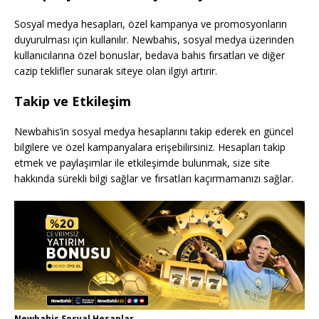
Sosyal medya hesapları, özel kampanya ve promosyonların
duyurulması için kullanılır. Newbahis, sosyal medya üzerinden
kullanıcılarına özel bonuslar, bedava bahis fırsatları ve diğer
cazip teklifler sunarak siteye olan ilgiyi artırır.
Takip ve Etkileşim
Newbahis’in sosyal medya hesaplarını takip ederek en güncel
bilgilere ve özel kampanyalara erişebilirsiniz. Hesapları takip
etmek ve paylaşımlar ile etkileşimde bulunmak, size site
hakkında sürekli bilgi sağlar ve fırsatları kaçırmamanızı sağlar.
Newbahis Sosyal Hesaplar