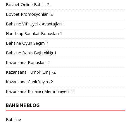
Bovbet Online Bahis -2
Bovbet Promosyonlar -2
Bahsine VIP Üyelik Avantajları 1
Handikap Sadakat Bonusları 1
Bahsine Oyun Seçimi 1
Bahsine Bahis Bağımlılığı 1
Kazansana Bonusları -2
Kazansana Tumblr Giriş -2
Kazansana Canlı Yayın -2
Kazansana Kullanıcı Memnuniyeti -2
BAHSINE BLOG
Bahsine