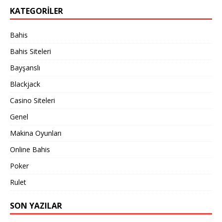
KATEGORILER
Bahis
Bahis Siteleri
Bayşanslı
Blackjack
Casino Siteleri
Genel
Makina Oyunları
Online Bahis
Poker
Rulet
SON YAZILAR