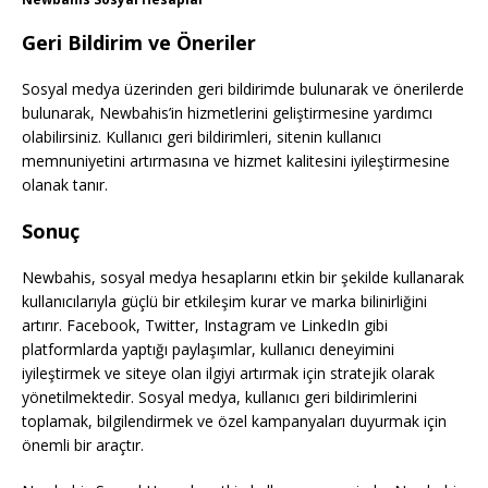
Geri Bildirim ve Öneriler
Sosyal medya üzerinden geri bildirimde bulunarak ve önerilerde
bulunarak, Newbahis’in hizmetlerini geliştirmesine yardımcı
olabilirsiniz. Kullanıcı geri bildirimleri, sitenin kullanıcı
memnuniyetini artırmasına ve hizmet kalitesini iyileştirmesine
olanak tanır.
Sonuç
Newbahis, sosyal medya hesaplarını etkin bir şekilde kullanarak
kullanıcılarıyla güçlü bir etkileşim kurar ve marka bilinirliğini
artırır. Facebook, Twitter, Instagram ve LinkedIn gibi
platformlarda yaptığı paylaşımlar, kullanıcı deneyimini
iyileştirmek ve siteye olan ilgiyi artırmak için stratejik olarak
yönetilmektedir. Sosyal medya, kullanıcı geri bildirimlerini
toplamak, bilgilendirmek ve özel kampanyaları duyurmak için
önemli bir araçtır.