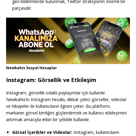
geri bildirimlerde bulunmak, Twitter stratejisinin önemli bir
parçasıdır.
Newbahis Sosyal Hesaplar
Instagram: Görsellik ve Etkileşim
Instagram, görsellik odaklı paylaşımlar için kullanılır.
Newbahis’in Instagram hesabı, dikkat çekici görseller, videolar
ve hikayeler ile kullanıcıların ilgisini çeker. Bu platform,
markanın görsel kimliğini güçlendirmek ve kullanıcı etkileşimini
artırmak amacıyla etkin bir şekilde kullanılır.
Görsel İçerikler ve Videolar:
Instagram, kullanıcıların