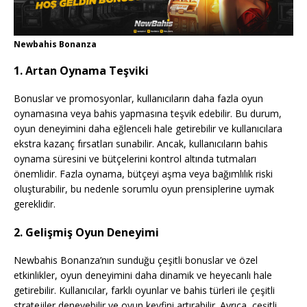
Newbahis Bonanza
1.
Artan Oynama Teşviki
Bonuslar ve promosyonlar, kullanıcıların daha fazla oyun
oynamasına veya bahis yapmasına teşvik edebilir. Bu durum,
oyun deneyimini daha eğlenceli hale getirebilir ve kullanıcılara
ekstra kazanç fırsatları sunabilir. Ancak, kullanıcıların bahis
oynama süresini ve bütçelerini kontrol altında tutmaları
önemlidir. Fazla oynama, bütçeyi aşma veya bağımlılık riski
oluşturabilir, bu nedenle sorumlu oyun prensiplerine uymak
gereklidir.
2.
Gelişmiş Oyun Deneyimi
Newbahis Bonanza’nın sunduğu çeşitli bonuslar ve özel
etkinlikler, oyun deneyimini daha dinamik ve heyecanlı hale
getirebilir. Kullanıcılar, farklı oyunlar ve bahis türleri ile çeşitli
stratejiler deneyebilir ve oyun keyfini artırabilir. Ayrıca, çeşitli