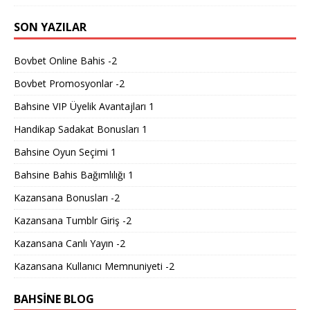
SON YAZILAR
Bovbet Online Bahis -2
Bovbet Promosyonlar -2
Bahsine VIP Üyelik Avantajları 1
Handikap Sadakat Bonusları 1
Bahsine Oyun Seçimi 1
Bahsine Bahis Bağımlılığı 1
Kazansana Bonusları -2
Kazansana Tumblr Giriş -2
Kazansana Canlı Yayın -2
Kazansana Kullanıcı Memnuniyeti -2
BAHSINE BLOG