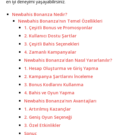
en iyi deneyimi yaşayabilirsiniz.
Newbahis Bonanza Nedir?
Newbahis Bonanza’nın Temel Özellikleri
1. Çeşitli Bonus ve Promosyonlar
2. Kullanıcı Dostu Şartlar
3. Çeşitli Bahis Seçenekleri
4. Zamanlı Kampanyalar
Newbahis Bonanza’dan Nasıl Yararlanılır?
1. Hesap Oluşturma ve Giriş Yapma
2. Kampanya Şartlarını İnceleme
3. Bonus Kodlarını Kullanma
4. Bahis ve Oyun Yapma
Newbahis Bonanza’nın Avantajları
1. Artırılmış Kazançlar
2. Geniş Oyun Seçeneği
3. Özel Etkinlikler
Sonuç