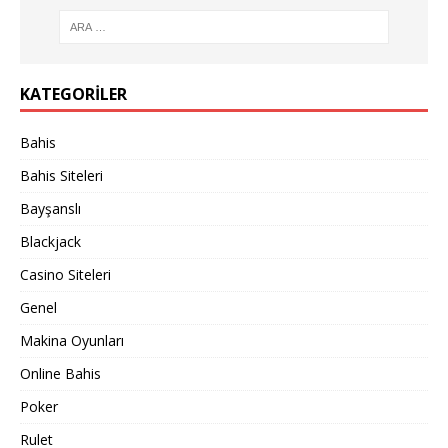
KATEGORILER
Bahis
Bahis Siteleri
Bayşanslı
Blackjack
Casino Siteleri
Genel
Makina Oyunları
Online Bahis
Poker
Rulet