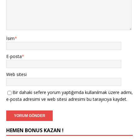
İsim
*
E-posta
*
Web sitesi
Bir dahaki sefere yorum yaptığımda kullanılmak üzere adımı,
e-posta adresimi ve web sitesi adresimi bu tarayıcıya kaydet.
HEMEN BONUS KAZAN !