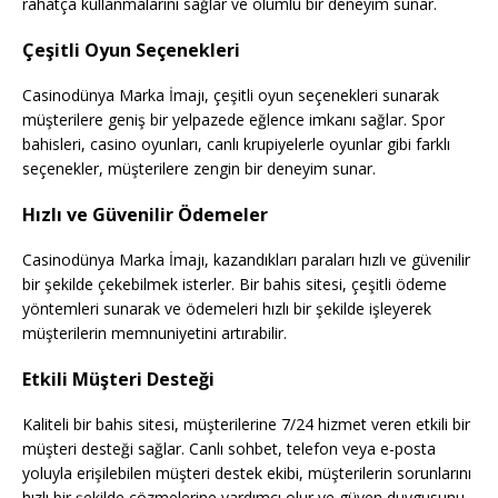
rahatça kullanmalarını sağlar ve olumlu bir deneyim sunar.
Çeşitli Oyun Seçenekleri
Casinodünya Marka İmajı, çeşitli oyun seçenekleri sunarak
müşterilere geniş bir yelpazede eğlence imkanı sağlar. Spor
bahisleri, casino oyunları, canlı krupiyelerle oyunlar gibi farklı
seçenekler, müşterilere zengin bir deneyim sunar.
Hızlı ve Güvenilir Ödemeler
Casinodünya Marka İmajı, kazandıkları paraları hızlı ve güvenilir
bir şekilde çekebilmek isterler. Bir bahis sitesi, çeşitli ödeme
yöntemleri sunarak ve ödemeleri hızlı bir şekilde işleyerek
müşterilerin memnuniyetini artırabilir.
Etkili Müşteri Desteği
Kaliteli bir bahis sitesi, müşterilerine 7/24 hizmet veren etkili bir
müşteri desteği sağlar. Canlı sohbet, telefon veya e-posta
yoluyla erişilebilen müşteri destek ekibi, müşterilerin sorunlarını
hızlı bir şekilde çözmelerine yardımcı olur ve güven duygusunu