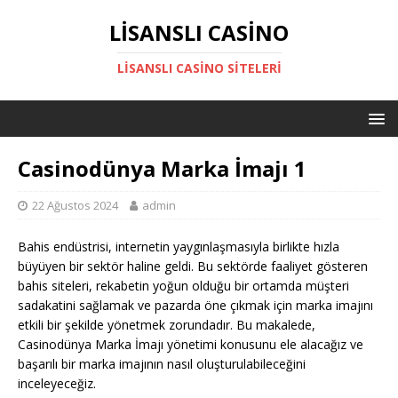
LISANSLI CASINO
LISANSLI CASINO SITELERI
Casinodünya Marka İmajı 1
22 Ağustos 2024
admin
Bahis endüstrisi, internetin yaygınlaşmasıyla birlikte hızla
büyüyen bir sektör haline geldi. Bu sektörde faaliyet gösteren
bahis siteleri, rekabetin yoğun olduğu bir ortamda müşteri
sadakatini sağlamak ve pazarda öne çıkmak için marka imajını
etkili bir şekilde yönetmek zorundadır. Bu makalede,
Casinodünya Marka İmajı yönetimi konusunu ele alacağız ve
başarılı bir marka imajının nasıl oluşturulabileceğini
inceleyeceğiz.