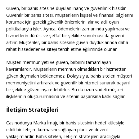
Güven, bir bahis sitesine duyulan inanç ve güvenilirlik hissidir.
Güvenilir bir bahis sitesi, müşterilerin kişisel ve finansal bilgilerini
korumak için gerekli güvenlik önlemlerini alır ve adil oyun
politikalarıyla işler. Ayrıca, ödemelerin zamanında yapılması ve
hizmetlerin dürüst ve şeffaf bir şekilde sunulması da güveni
artırır. Müşteriler, bir bahis sitesine güven duyduklarında daha
rahat hissederler ve siteyi tercih etme eğiliminde olurlar.
Müşteri memnuniyeti ve güven, birbirini tamamlayan
kavramlardır. Müşterilerin memnun olmadıkları bir hizmetten
güven duymaları beklenemez. Dolayısıyla, bahis siteleri müşteri
memnuniyetini artırarak ve güvenilir bir hizmet sunarak başarılı
bir şekilde güven inşa edebilirler. Bu da uzun vadeli müşteri
ilişkilerinin oluşturulmasına ve sitenin başarısına katkı sağlar.
İletişim Stratejileri
Casinodünya Marka İmajı, bir bahis sitesinin hedef kitlesiyle
etkili bir iletişim kurmasını sağlayan planlı ve düzenli
yaklaşımlardır. Bahis siteleri, iletişim stratejileri aracılığıyla