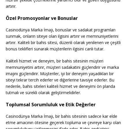
artırır.
Özel Promosyonlar ve Bonuslar
Casinodünya Marka İmajı, bonuslar ve sadakat programları
sunmak, onların siteye olan ilgisini artırır ve memnuniyetlerini
artırır. Kaliteli bir bahis sitesi, düzenli olarak yenilenen ve çeşitli
bonus teklifleri sunarak müşterilerin ilgisini canlı tutar.
Kaliteli hizmet ve deneyim, bir bahis sitesinin müşteri
memnuniyetini artırır, müşteri sadakatini güçlendirir ve marka
imajını güçlendirir. Müşteriler, iyi bir deneyim yaşadıkları bir
siteyi tekrar tercih ederler ve diğerlerine tavsiye ederler. Bu
nedenle, bahis siteleri kaliteli hizmet ve deneyimi ön planda
tutmalı ve sürekli olarak geliştirmelidirler.
Toplumsal Sorumluluk ve Etik Değerler
Casinodünya Marka İmajı, bir bahis sitesinin sadece kar elde
etme amacının ötesine geçerek topluma ve çevreye karşı olan
sorumluluğunu üstlenmesini ifade eder. Bahis endüstrisi,