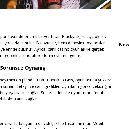
portföyünde önemli bir yer tutar. Blackjack, rulet, poker ve
aryasyonlarla sunulur. Bu oyunlar, hem deneyimli oyuncular
New
iyelerinde bulunur. Ayrıca, canlı casino oyunları ile gerçek
a gerçek casino atmosferini evlerine getirir.
 Sorunsuz Oynanış
eneyimini ön planda tutar. Handikap Giriş, oyunlarında yüksek
i sunar. Detaylı ve canlı grafikler, oyunların görsel çekiciliğini
yim yaşamasını sağlar. Ses efektleri ise oyun atmosferini
il olmalarını sağlar.
bil cihazlarla uyumlu olacak şekilde tasarlanmıştır. Mobil