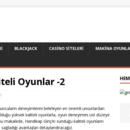
RI
BLACKJACK
CASINO SITELERI
MAKINA OYUNLA
teli Oyunlar -2
HEM
0
yuncuların deneyimlerini belirleyen en önemli unsurlardan
olduğu yüksek kaliteli oyunlarla, oyun deneyimini üst düzeye
Bu makalede, Handikap Giriş’in sunduğu kaliteli oyunların
a sağladığı avantajları detaylandıracağız.