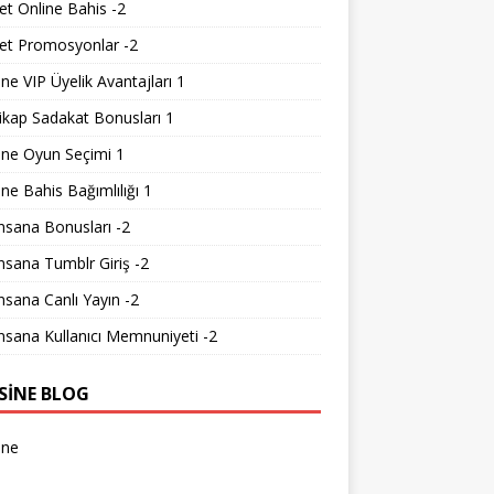
t Online Bahis -2
et Promosyonlar -2
ne VIP Üyelik Avantajları 1
kap Sadakat Bonusları 1
ine Oyun Seçimi 1
ne Bahis Bağımlılığı 1
sana Bonusları -2
sana Tumblr Giriş -2
sana Canlı Yayın -2
sana Kullanıcı Memnuniyeti -2
SINE BLOG
ine