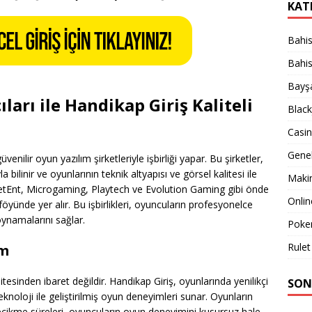
KAT
Bahi
Bahis
Bayşa
ları ile Handikap Giriş Kaliteli
Black
Casin
Gene
enilir oyun yazılım şirketleriyle işbirliği yapar. Bu şirketler,
 bilinir ve oyunlarının teknik altyapısı ve görsel kalitesi ile
Makin
NetEnt, Microgaming, Playtech ve Evolution Gaming gibi önde
Onlin
föyünde yer alır. Bu işbirlikleri, oyuncuların profesyonelce
ynamalarını sağlar.
Poke
Rulet
ım
litesinden ibaret değildir. Handikap Giriş, oyunlarında yenilikçi
SON
knoloji ile geliştirilmiş oyun deneyimleri sunar. Oyunların
ecikme süreleri, oyuncuların oyun deneyimini kusursuz hale