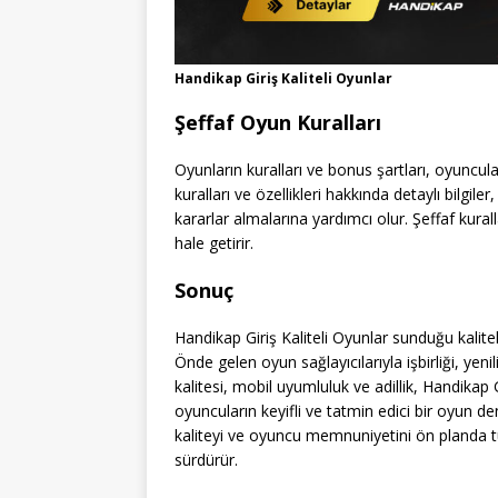
Handikap Giriş Kaliteli Oyunlar
Şeffaf Oyun Kuralları
Oyunların kuralları ve bonus şartları, oyuncula
kuralları ve özellikleri hakkında detaylı bilgil
kararlar almalarına yardımcı olur. Şeffaf kura
hale getirir.
Sonuç
Handikap Giriş Kaliteli Oyunlar sunduğu kalite
Önde gelen oyun sağlayıcılarıyla işbirliği, yenil
kalitesi, mobil uyumluluk ve adillik, Handikap Gi
oyuncuların keyifli ve tatmin edici bir oyun 
kaliteyi ve oyuncu memnuniyetini ön planda tut
sürdürür.