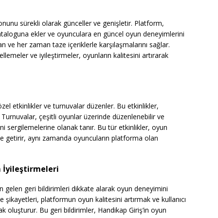
onunu sürekli olarak günceller ve genişletir. Platform,
 kataloguna ekler ve oyunculara en güncel oyun deneyimlerini
an ve her zaman taze içeriklerle karşılaşmalarını sağlar.
emeler ve iyileştirmeler, oyunların kalitesini artırarak
el etkinlikler ve turnuvalar düzenler. Bu etkinlikler,
 Turnuvalar, çeşitli oyunlar üzerinde düzenlenebilir ve
i sergilemelerine olanak tanır. Bu tür etkinlikler, oyun
le getirir, aynı zamanda oyuncuların platforma olan
 İyileştirmeleri
n gelen geri bildirimleri dikkate alarak oyun deneyimini
 ve şikayetleri, platformun oyun kalitesini artırmak ve kullanıcı
 oluşturur. Bu geri bildirimler, Handikap Giriş’in oyun