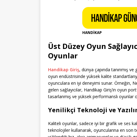
HANDİKAP
Üst Düzey Oyun Sağlayıcı
Oyunlar
Handikap Giriş
, dünya çapında tanınmış ve güv
oyun endüstrisinde yüksek kalite standartlarıyla
oyunculara en iyi deneyimi sunar. Örneğin, 
gelen sağlayıcılar, Handikap Giriş’in oyun port
tasarlanmış ve yüksek performanslı oyunlar o
Yenilikçi Teknoloji ve Yazıl
Kaliteli oyunlar, sadece iyi bir grafik ve ses ka
teknolojiler kullanarak, oyuncularına en son te
yüklendiği hız, akıcı animasyonlar ve düşük g