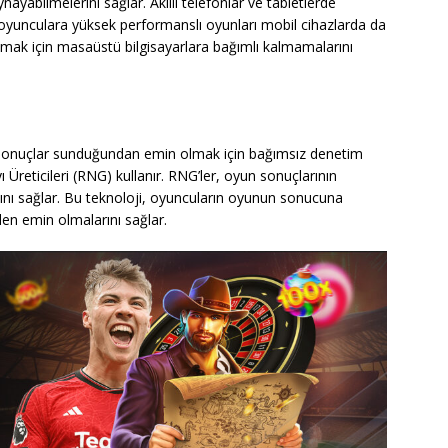
ayabilmelerini sağlar. Akıllı telefonlar ve tabletlerde
oyunculara yüksek performanslı oyunları mobil cihazlarda da
namak için masaüstü bilgisayarlara bağımlı kalmamalarını
le sonuçlar sunduğundan emin olmak için bağımsız denetim
ı Üreticileri (RNG) kullanır. RNG’ler, oyun sonuçlarının
ını sağlar. Bu teknoloji, oyuncuların oyunun sonucuna
en emin olmalarını sağlar.