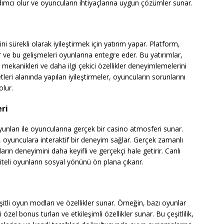
dımcı olur ve oyuncuların ihtiyaçlarına uygun çözümler sunar.
i sürekli olarak iyileştirmek için yatırım yapar. Platform,
r ve bu gelişmeleri oyunlarına entegre eder. Bu yatırımlar,
 mekanikleri ve daha ilgi çekici özellikler deneyimlemelerini
leri alanında yapılan iyileştirmeler, oyuncuların sorunlarını
olur.
eri
oyunları ile oyuncularına gerçek bir casino atmosferi sunar.
, oyunculara interaktif bir deneyim sağlar. Gerçek zamanlı
rın deneyimini daha keyifli ve gerçekçi hale getirir. Canlı
iteli oyunların sosyal yönünü ön plana çıkarır.
şitli oyun modları ve özellikler sunar. Örneğin, bazı oyunlar
zel bonus turları ve etkileşimli özellikler sunar. Bu çeşitlilik,