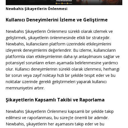
Newbahis Şikayetlerin Önlenmesi
Kullanıcı Deneyimlerini İzleme ve Geliştirme
Newbahis Şikayetlerin Önlenmesi sürekli olarak izlemek ve
geliştirmek, şikayetlerin önlenmesinde etkili bir stratejidir.
Newbahis, kullanıcıların platform üzerindeki etkileşimlerini
izleyerek deneyimlerini değerlendirir. Bu izleme, kullanıcıların
platformla olan etkileşimlerinin daha iyi anlaşılmasını sağlar ve
potansiyel sorunların erken aşamada belirlenmesine yardımcı
olur. Kullanıcı deneyimlerinin sürekli olarak izlenmesi, herhangi
bir sorun veya zayıf noktayı hızlı bir şekilde tespit eder ve bu
noktalar üzerinde gerekli geliştirmeleri yaparak kullanıcı
memnuniyetini artırır.
Şikayetlerin Kapsamlı Takibi ve Raporlama
Newbahis Şikayetlerin Önlenmesi kapsamlı bir şekilde takip
edilmesi ve raporlanması, bu süreçte önemli bir adımdır.
Newbahis, şikayetlerin her aşamasını takip eder ve bu