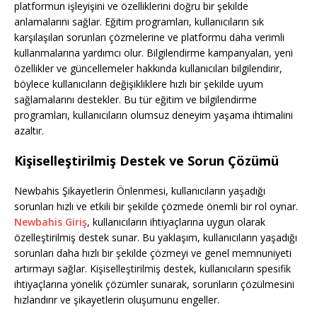
platformun işleyişini ve özelliklerini doğru bir şekilde
anlamalarını sağlar. Eğitim programları, kullanıcıların sık
karşılaşılan sorunları çözmelerine ve platformu daha verimli
kullanmalarına yardımcı olur. Bilgilendirme kampanyaları, yeni
özellikler ve güncellemeler hakkında kullanıcıları bilgilendirir,
böylece kullanıcıların değişikliklere hızlı bir şekilde uyum
sağlamalarını destekler. Bu tür eğitim ve bilgilendirme
programları, kullanıcıların olumsuz deneyim yaşama ihtimalini
azaltır.
Kişiselleştirilmiş Destek ve Sorun Çözümü
Newbahis Şikayetlerin Önlenmesi, kullanıcıların yaşadığı
sorunları hızlı ve etkili bir şekilde çözmede önemli bir rol oynar.
Newbahis Giriş
, kullanıcıların ihtiyaçlarına uygun olarak
özelleştirilmiş destek sunar. Bu yaklaşım, kullanıcıların yaşadığı
sorunları daha hızlı bir şekilde çözmeyi ve genel memnuniyeti
artırmayı sağlar. Kişiselleştirilmiş destek, kullanıcıların spesifik
ihtiyaçlarına yönelik çözümler sunarak, sorunların çözülmesini
hızlandırır ve şikayetlerin oluşumunu engeller.