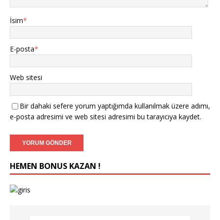
İsim
*
E-posta
*
Web sitesi
Bir dahaki sefere yorum yaptığımda kullanılmak üzere adımı,
e-posta adresimi ve web sitesi adresimi bu tarayıcıya kaydet.
HEMEN BONUS KAZAN !