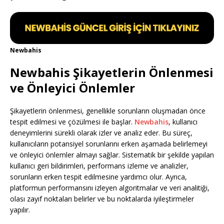
Newbahis
Newbahis Şikayetlerin Önlenmesi
ve Önleyici Önlemler
Şikayetlerin önlenmesi, genellikle sorunların oluşmadan önce
tespit edilmesi ve çözülmesi ile başlar.
Newbahis
, kullanıcı
deneyimlerini sürekli olarak izler ve analiz eder. Bu süreç,
kullanıcıların potansiyel sorunlarını erken aşamada belirlemeyi
ve önleyici önlemler almayı sağlar. Sistematik bir şekilde yapılan
kullanıcı geri bildirimleri, performans izleme ve analizler,
sorunların erken tespit edilmesine yardımcı olur. Ayrıca,
platformun performansını izleyen algoritmalar ve veri analitiği,
olası zayıf noktaları belirler ve bu noktalarda iyileştirmeler
yapılır.