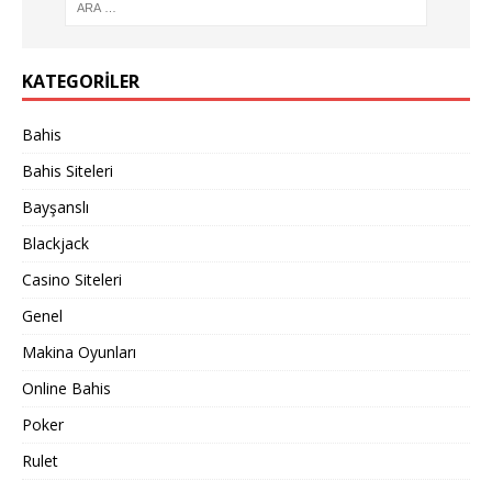
KATEGORILER
Bahis
Bahis Siteleri
Bayşanslı
Blackjack
Casino Siteleri
Genel
Makina Oyunları
Online Bahis
Poker
Rulet