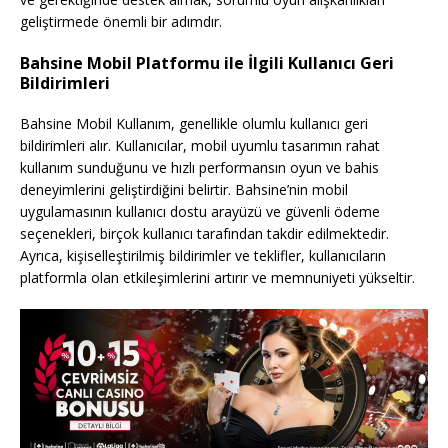
geliştirmede önemli bir adımdır.
Bahsine Mobil Platformu ile İlgili Kullanıcı Geri
Bildirimleri
Bahsine Mobil Kullanım, genellikle olumlu kullanıcı geri
bildirimleri alır. Kullanıcılar, mobil uyumlu tasarımın rahat
kullanım sunduğunu ve hızlı performansın oyun ve bahis
deneyimlerini geliştirdiğini belirtir. Bahsine’nin mobil
uygulamasının kullanıcı dostu arayüzü ve güvenli ödeme
seçenekleri, birçok kullanıcı tarafından takdir edilmektedir.
Ayrıca, kişiselleştirilmiş bildirimler ve teklifler, kullanıcıların
platformla olan etkileşimlerini artırır ve memnuniyeti yükseltir.