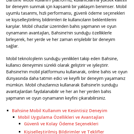
bir deneyim sunmak için kapsamlı bir yaklaşım benimser. Mobil
uyumlu tasarımı, hızlı performansı, güvenli ödeme seçenekleri
ve kişiselleştirilmiş bildirimleri ile kullanıcıların beklentilerini
karşılar. Mobil cihazlar üzerinden bahis yapmanın ve oyun
oynamanın avantajları, Bahsine’nin sunduğu özelliklerle
birleşerek, her yerde ve her zaman erişilebilir bir deneyim
sağlar.
Mobil teknolojilerin sunduğu yenilikleri takip eden Bahsine,
kullanıcı deneyimini sürekli olarak geliştirir ve iyileştirir.
Bahsine’nin mobil platformunu kullanarak, online bahis ve oyun
dünyasında daha tatmin edici ve keyifli bir deneyim yaşamanız
mümkün. Mobil cihazlarınızı kullanarak Bahsine’in sunduğu
avantajlardan faydalanabilir ve her an her yerden bahis
yapmanın ve oyun oynamanın keyfini çıkarabilirsiniz.
Bahsine Mobil Kullanım ve Kesintisiz Deneyim
Mobil Uygulama Özellikleri ve Avantajları
Güvenli ve Kolay Ödeme Seçenekleri
Kişiselleştirilmiş Bildirimler ve Teklifler