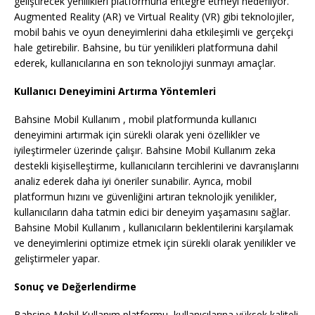
geliştirecek yenilikleri platformuna entegre etmeyi hedefliyor.
Augmented Reality (AR) ve Virtual Reality (VR) gibi teknolojiler,
mobil bahis ve oyun deneyimlerini daha etkileşimli ve gerçekçi
hale getirebilir. Bahsine, bu tür yenilikleri platformuna dahil
ederek, kullanıcılarına en son teknolojiyi sunmayı amaçlar.
Kullanıcı Deneyimini Artırma Yöntemleri
Bahsine Mobil Kullanım , mobil platformunda kullanıcı
deneyimini artırmak için sürekli olarak yeni özellikler ve
iyileştirmeler üzerinde çalışır. Bahsine Mobil Kullanım zeka
destekli kişiselleştirme, kullanıcıların tercihlerini ve davranışlarını
analiz ederek daha iyi öneriler sunabilir. Ayrıca, mobil
platformun hızını ve güvenliğini artıran teknolojik yenilikler,
kullanıcıların daha tatmin edici bir deneyim yaşamasını sağlar.
Bahsine Mobil Kullanım , kullanıcıların beklentilerini karşılamak
ve deneyimlerini optimize etmek için sürekli olarak yenilikler ve
geliştirmeler yapar.
Sonuç ve Değerlendirme
Bahsine Mobil Kullanım platformu, kullanıcılarına yüksek kaliteli