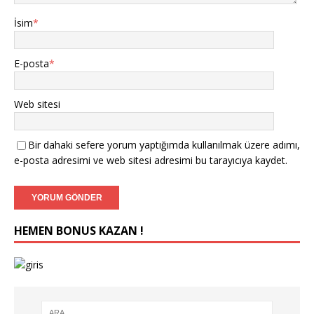
İsim
*
E-posta
*
Web sitesi
Bir dahaki sefere yorum yaptığımda kullanılmak üzere adımı,
e-posta adresimi ve web sitesi adresimi bu tarayıcıya kaydet.
HEMEN BONUS KAZAN !