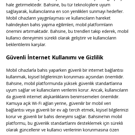
hale getirmektedir. Bahsine, bu tür teknolojilere uyum
sağlayarak, kullanıcılarına en son yenilikleri sunmayı hedefler.
Mobil cihazların yaygınlaşması ve kullanıcıların hareket
halindeyken bahis yapma eğilimleri, mobil platformların
önemini artırmaktadır. Bahsine, bu trendleri takip ederek, mobil
kullanıcı deneyimini sürekli olarak geliştirir ve kullanıcıların
beklentilerini karşılar.
Güvenli İnternet Kullanımı ve Gizlilik
Mobil cihazlarla bahis yaparken güvenli bir internet bağlantısı
kullanmak, kişisel bilgilerinizin korunması açısından önemlidir.
Bahsine, mobil platformunda yüksek güvenlik standartlarına
uyum sağlar ve kullanıcıların verilerini korur. Ancak, kullanıcıların
da güvenli internet alışkanlıklarını benimsemeleri önemlidir.
Kamuya açık Wi-Fi ağları yerine, güvenilir bir mobil veri
bağlantısı veya güvenli bir ev ağı tercih etmek, kişisel bilgilerinizi
korur ve güvenli bir bahis deneyimi sağlar. Bahsine’nin mobil
platformu, bu güvenlik standartlarını desteklemek için sürekli
olarak güncellenir ve kullanıcı verilerinin korunmasına özen