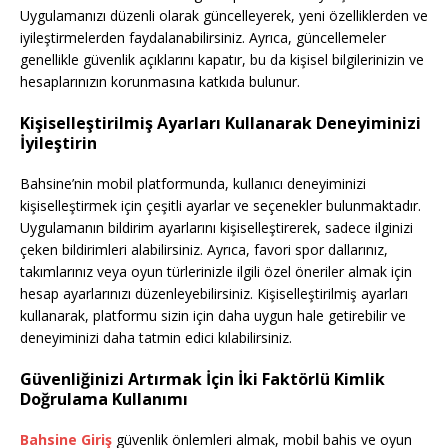
Uygulamanızı düzenli olarak güncelleyerek, yeni özelliklerden ve
iyileştirmelerden faydalanabilirsiniz. Ayrıca, güncellemeler
genellikle güvenlik açıklarını kapatır, bu da kişisel bilgilerinizin ve
hesaplarınızın korunmasına katkıda bulunur.
Kişiselleştirilmiş Ayarları Kullanarak Deneyiminizi
İyileştirin
Bahsine’nin mobil platformunda, kullanıcı deneyiminizi
kişiselleştirmek için çeşitli ayarlar ve seçenekler bulunmaktadır.
Uygulamanın bildirim ayarlarını kişiselleştirerek, sadece ilginizi
çeken bildirimleri alabilirsiniz. Ayrıca, favori spor dallarınız,
takımlarınız veya oyun türlerinizle ilgili özel öneriler almak için
hesap ayarlarınızı düzenleyebilirsiniz. Kişiselleştirilmiş ayarları
kullanarak, platformu sizin için daha uygun hale getirebilir ve
deneyiminizi daha tatmin edici kılabilirsiniz.
Güvenliğinizi Artırmak İçin İki Faktörlü Kimlik
Doğrulama Kullanımı
Bahsine Giriş
güvenlik önlemleri almak, mobil bahis ve oyun