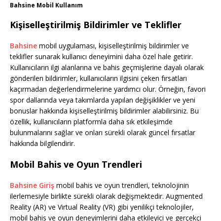
Bahsine Mobil Kullanım
Kişiselleştirilmiş Bildirimler ve Teklifler
Bahsine
mobil uygulaması, kişiselleştirilmiş bildirimler ve
teklifler sunarak kullanıcı deneyimini daha özel hale getirir.
Kullanıcıların ilgi alanlarına ve bahis geçmişlerine dayalı olarak
gönderilen bildirimler, kullanıcıların ilgisini çeken fırsatları
kaçırmadan değerlendirmelerine yardımcı olur. Örneğin, favori
spor dallarında veya takımlarda yapılan değişiklikler ve yeni
bonuslar hakkında kişiselleştirilmiş bildirimler alabilirsiniz. Bu
özellik, kullanıcıların platformla daha sık etkileşimde
bulunmalarını sağlar ve onları sürekli olarak güncel fırsatlar
hakkında bilgilendirir.
Mobil Bahis ve Oyun Trendleri
Bahsine Giriş
mobil bahis ve oyun trendleri, teknolojinin
ilerlemesiyle birlikte sürekli olarak değişmektedir. Augmented
Reality (AR) ve Virtual Reality (VR) gibi yenilikçi teknolojiler,
mobil bahis ve oyun deneyimlerini daha etkileyici ve gerçekçi