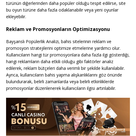
türünün diğerlerinden daha popüler olduğu tespit edilirse, site
bu oyun türüne daha fazla odaklanabilir veya yeni oyunlar
ekleyebilir.
Reklam ve Promosyonların Optimizasyonu
Bayşanslı Popülerlik Analizi, bahis sitelerinin reklam ve
promosyon stratejilerini optimize etmelerine yardımcı olur.
Kullanıcıların hangi tür promosyonlara daha fazla ilgi gösterdiği,
hangi reklamların daha etkili olduğu gibi faktörler analiz
edilerek, reklam bütçeleri daha verimli bir şekilde kullanılabilir.
Ayrıca, kullanıcıların bahis yapma alışkanlıklarını göz önünde
bulundurarak, belirli zamanlarda veya belirli etkinliklerde
promosyonlar düzenlenerek kullanıcıların ilgisi artırılabilir.