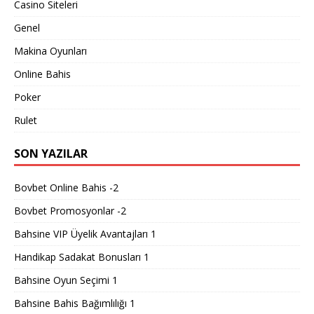
Casino Siteleri
Genel
Makina Oyunları
Online Bahis
Poker
Rulet
SON YAZILAR
Bovbet Online Bahis -2
Bovbet Promosyonlar -2
Bahsine VIP Üyelik Avantajları 1
Handikap Sadakat Bonusları 1
Bahsine Oyun Seçimi 1
Bahsine Bahis Bağımlılığı 1