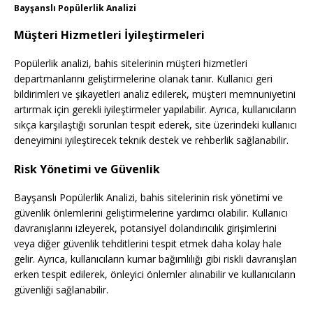
Bayşanslı Popülerlik Analizi
Müşteri Hizmetleri İyileştirmeleri
Popülerlik analizi, bahis sitelerinin müşteri hizmetleri
departmanlarını geliştirmelerine olanak tanır. Kullanıcı geri
bildirimleri ve şikayetleri analiz edilerek, müşteri memnuniyetini
artırmak için gerekli iyileştirmeler yapılabilir. Ayrıca, kullanıcıların
sıkça karşılaştığı sorunları tespit ederek, site üzerindeki kullanıcı
deneyimini iyileştirecek teknik destek ve rehberlik sağlanabilir.
Risk Yönetimi ve Güvenlik
Bayşanslı Popülerlik Analizi, bahis sitelerinin risk yönetimi ve
güvenlik önlemlerini geliştirmelerine yardımcı olabilir. Kullanıcı
davranışlarını izleyerek, potansiyel dolandırıcılık girişimlerini
veya diğer güvenlik tehditlerini tespit etmek daha kolay hale
gelir. Ayrıca, kullanıcıların kumar bağımlılığı gibi riskli davranışları
erken tespit edilerek, önleyici önlemler alınabilir ve kullanıcıların
güvenliği sağlanabilir.