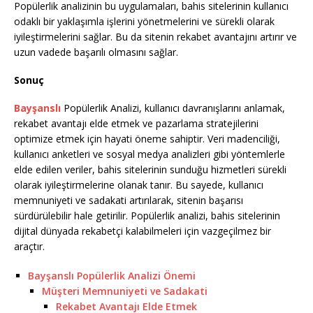
Popülerlik analizinin bu uygulamaları, bahis sitelerinin kullanıcı
odaklı bir yaklaşımla işlerini yönetmelerini ve sürekli olarak
iyileştirmelerini sağlar. Bu da sitenin rekabet avantajını artırır ve
uzun vadede başarılı olmasını sağlar.
Sonuç
Bayşanslı
Popülerlik Analizi, kullanıcı davranışlarını anlamak,
rekabet avantajı elde etmek ve pazarlama stratejilerini
optimize etmek için hayati öneme sahiptir. Veri madenciliği,
kullanıcı anketleri ve sosyal medya analizleri gibi yöntemlerle
elde edilen veriler, bahis sitelerinin sunduğu hizmetleri sürekli
olarak iyileştirmelerine olanak tanır. Bu sayede, kullanıcı
memnuniyeti ve sadakati artırılarak, sitenin başarısı
sürdürülebilir hale getirilir. Popülerlik analizi, bahis sitelerinin
dijital dünyada rekabetçi kalabilmeleri için vazgeçilmez bir
araçtır.
Bayşanslı Popülerlik Analizi Önemi
Müşteri Memnuniyeti ve Sadakati
Rekabet Avantajı Elde Etmek