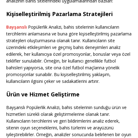
analizinin bahis sitelerindeki uygulamalarından bazıları:
Kişiselleştirilmiş Pazarlama Stratejileri
Bayşanslı
Popülerlik Analizi, bahis sitelerinin kullanıcıların
tercihlerini anlamasına ve buna göre kişiselleştirilmiş pazarlama
stratejileri oluşturmasına olanak tanır. Kullanıcıların site
üzerindeki etkileşimleri ve geçmiş bahis deneyimleri analiz
edilerek, her kullanıcıya özel promosyonlar, bonuslar veya özel
teklifler sunulabilir. Örneğin, bir kullanıcı genellikle futbol
bahisleri yapıyorsa, site ona özel futbol maçlarına yönelik
promosyonlar sunabilir. Bu kişiselleştirilmiş yaklaşım,
kullanıcıların ilgisini çeker ve sadakatlerini artırır.
Ürün ve Hizmet Geliştirme
Bayşanslı Popülerlik Analizi, bahis sitelerinin sunduğu ürün ve
hizmetleri sürekli olarak geliştirmelerine olanak tanır.
Kullanıcıların tercihlerini ve geri bildirimlerini analiz ederek,
sitenin oyun seçeneklerini, bahis türlerini ve arayüzünü
iyileştirebilirler. Örneğin, analizler sonucunda belirlenen bir oyun