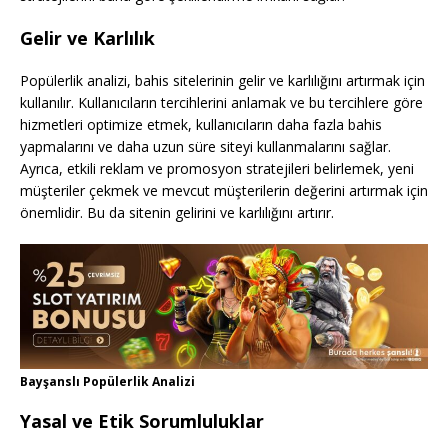
Gelir ve Karlılık
Popülerlik analizi, bahis sitelerinin gelir ve karlılığını artırmak için
kullanılır. Kullanıcıların tercihlerini anlamak ve bu tercihlere göre
hizmetleri optimize etmek, kullanıcıların daha fazla bahis
yapmalarını ve daha uzun süre siteyi kullanmalarını sağlar.
Ayrıca, etkili reklam ve promosyon stratejileri belirlemek, yeni
müşteriler çekmek ve mevcut müşterilerin değerini artırmak için
önemlidir. Bu da sitenin gelirini ve karlılığını artırır.
Bayşanslı Popülerlik Analizi
Yasal ve Etik Sorumluluklar