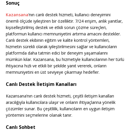
Sonuç
Kazansana
‘nın canlı destek hizmeti, kullanıcı deneyimini
önemli ölçüde iyileştiren bir özelliktir. 7/24 erişim, anlık yanıtlar,
kişiselleştirilmiş destek ve etkili sorun çözme süreçleri,
platformun kullanıcı memnuniyetini artırma amacını destekler.
Canlı destek ekibinin eğitim ve kalite kontrol yöntemleri,
hizmetin sürekli olarak iyileştirilmesini sağlar ve kullanıcıların
platformda daha tatmin edici bir deneyim yaşamalarını
mümkün kılar. Kazansana, bu hizmetiyle kullanıcılarının her türlü
ihtiyacına hızlı ve etkili bir şekilde yanıt vererek, onların
memnuniyetini en üst seviyeye çıkarmayı hedefler.
Canlı Destek İletişim Kanalları
Kazansana’nın canlı destek hizmeti, çeşitli iletişim kanalları
aracılığıyla kullanıcılara ulaşır ve onların ihtiyaçlarına yönelik
çözümler sunar. Bu çeşitlilik, kullanıcıların en uygun iletişim
yöntemini seçmelerine olanak tanır.
Canlı Sohbet