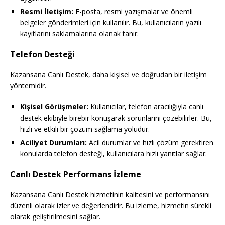
Resmi İletişim:
E-posta, resmi yazışmalar ve önemli
belgeler gönderimleri için kullanılır. Bu, kullanıcıların yazılı
kayıtlarını saklamalarına olanak tanır.
Telefon Desteği
Kazansana Canlı Destek, daha kişisel ve doğrudan bir iletişim
yöntemidir.
Kişisel Görüşmeler:
Kullanıcılar, telefon aracılığıyla canlı
destek ekibiyle birebir konuşarak sorunlarını çözebilirler. Bu,
hızlı ve etkili bir çözüm sağlama yoludur.
Aciliyet Durumları:
Acil durumlar ve hızlı çözüm gerektiren
konularda telefon desteği, kullanıcılara hızlı yanıtlar sağlar.
Canlı Destek Performans İzleme
Kazansana Canlı Destek hizmetinin kalitesini ve performansını
düzenli olarak izler ve değerlendirir. Bu izleme, hizmetin sürekli
olarak geliştirilmesini sağlar.