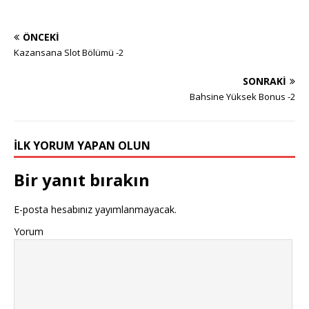
ÖNCEKI
Kazansana Slot Bölümü -2
SONRAKI
Bahsine Yüksek Bonus -2
İLK YORUM YAPAN OLUN
Bir yanıt bırakın
E-posta hesabınız yayımlanmayacak.
Yorum