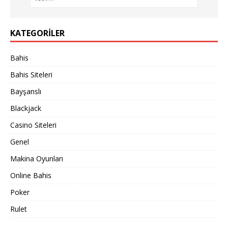
KATEGORILER
Bahis
Bahis Siteleri
Bayşanslı
Blackjack
Casino Siteleri
Genel
Makina Oyunları
Online Bahis
Poker
Rulet