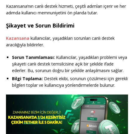
Kazansana’nın canlı destek hizmeti, çeşitli adımları içerir ve her
adımda kullanıcı memnuniyetini ön planda tutar.
Şikayet ve Sorun Bildirimi
Kazansana
kullanıcılar, yaşadıkları sorunları canlı destek
aracılığıyla bildirirler.
Sorun Tanımlaması:
Kullanıcılar, yaşadıkları problemi veya
şikayeti canlı destek temsilcisine açık bir şekilde ifade
ederler. Bu, sorunun doğru bir şekilde anlaşılmasını sağlar.
Bilgi Toplama:
Destek ekibi, sorunun çözülmesi için gerekli
bilgileri toplar ve kullanıcıya yönlendirmelerde bulunur.