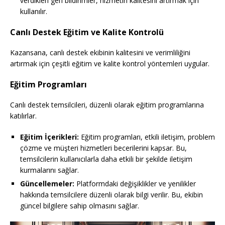
verdikleri geri bildirimler, hizmetin kalitesini artırmak için
kullanılır.
Canlı Destek Eğitim ve Kalite Kontrolü
Kazansana, canlı destek ekibinin kalitesini ve verimliliğini
artırmak için çeşitli eğitim ve kalite kontrol yöntemleri uygular.
Eğitim Programları
Canlı destek temsilcileri, düzenli olarak eğitim programlarına
katılırlar.
Eğitim İçerikleri:
Eğitim programları, etkili iletişim, problem
çözme ve müşteri hizmetleri becerilerini kapsar. Bu,
temsilcilerin kullanıcılarla daha etkili bir şekilde iletişim
kurmalarını sağlar.
Güncellemeler:
Platformdaki değişiklikler ve yenilikler
hakkında temsilcilere düzenli olarak bilgi verilir. Bu, ekibin
güncel bilgilere sahip olmasını sağlar.