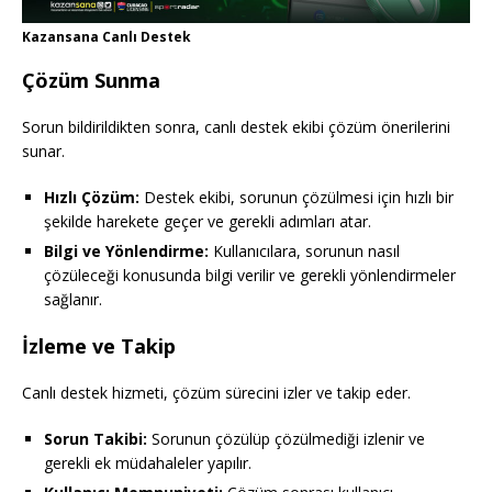
Kazansana Canlı Destek
Çözüm Sunma
Sorun bildirildikten sonra, canlı destek ekibi çözüm önerilerini
sunar.
Hızlı Çözüm:
Destek ekibi, sorunun çözülmesi için hızlı bir
şekilde harekete geçer ve gerekli adımları atar.
Bilgi ve Yönlendirme:
Kullanıcılara, sorunun nasıl
çözüleceği konusunda bilgi verilir ve gerekli yönlendirmeler
sağlanır.
İzleme ve Takip
Canlı destek hizmeti, çözüm sürecini izler ve takip eder.
Sorun Takibi:
Sorunun çözülüp çözülmediği izlenir ve
gerekli ek müdahaleler yapılır.