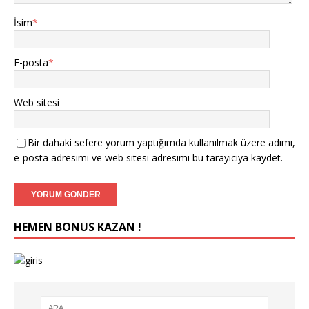
İsim
*
E-posta
*
Web sitesi
Bir dahaki sefere yorum yaptığımda kullanılmak üzere adımı,
e-posta adresimi ve web sitesi adresimi bu tarayıcıya kaydet.
HEMEN BONUS KAZAN !