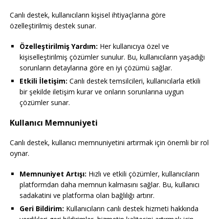
Canlı destek, kullanıcıların kişisel ihtiyaçlarına göre
özelleştirilmiş destek sunar.
Özelleştirilmiş Yardım:
Her kullanıcıya özel ve
kişiselleştirilmiş çözümler sunulur. Bu, kullanıcıların yaşadığı
sorunların detaylarına göre en iyi çözümü sağlar.
Etkili İletişim:
Canlı destek temsilcileri, kullanıcılarla etkili
bir şekilde iletişim kurar ve onların sorunlarına uygun
çözümler sunar.
Kullanıcı Memnuniyeti
Canlı destek, kullanıcı memnuniyetini artırmak için önemli bir rol
oynar.
Memnuniyet Artışı:
Hızlı ve etkili çözümler, kullanıcıların
platformdan daha memnun kalmasını sağlar. Bu, kullanıcı
sadakatini ve platforma olan bağlılığı artırır.
Geri Bildirim:
Kullanıcıların canlı destek hizmeti hakkında