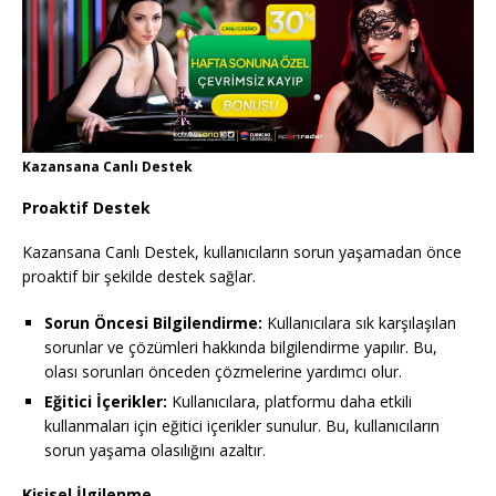
Kazansana Canlı Destek
Proaktif Destek
Kazansana Canlı Destek, kullanıcıların sorun yaşamadan önce
proaktif bir şekilde destek sağlar.
Sorun Öncesi Bilgilendirme:
Kullanıcılara sık karşılaşılan
sorunlar ve çözümleri hakkında bilgilendirme yapılır. Bu,
olası sorunları önceden çözmelerine yardımcı olur.
Eğitici İçerikler:
Kullanıcılara, platformu daha etkili
kullanmaları için eğitici içerikler sunulur. Bu, kullanıcıların
sorun yaşama olasılığını azaltır.
Kişisel İlgilenme