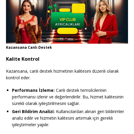
Kazansana Canlı Destek
Kalite Kontrol
Kazansana, canlı destek hizmetinin kalitesini düzenli olarak
kontrol eder.
Performans İzleme:
Canlı destek temsilcilerinin
performansı izlenir ve değerlendirilir. Bu, hizmet kalitesinin
sürekli olarak iyileştirilmesini sağlar.
Geri Bildirim Analizi:
Kullanıcılardan alınan geri bildirimler
analiz edilir ve hizmetin kalitesini artırmak için gerekli
iyileştirmeler yapılır.