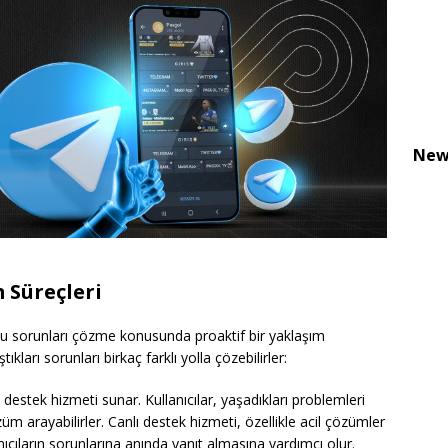
New
 Süreçleri
e bu sorunları çözme konusunda proaktif bir yaklaşım
tıkları sorunları birkaç farklı yolla çözebilirler:
 destek hizmeti sunar. Kullanıcılar, yaşadıkları problemleri
züm arayabilirler. Canlı destek hizmeti, özellikle acil çözümler
nıcıların sorunlarına anında yanıt almasına yardımcı olur.