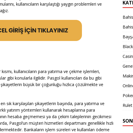
KAT
larını, kullanıcıların karşılaştığı yaygın problemleri ve
ağız.
Bahi
Bahis
Bayşa
Black
Casin
Gene
r kısmı, kullanıcıların para yatırma ve çekme işlemleri,
Makin
r gibi konularla ilgilidir. Pasgol kullanıcıları da bu gibi
şikayetlerin büyük bir çoğunluğu hızlıca çözülmekte ve
Onlin
Poke
l
en sık karşılaşılan şikayetlerin başında, para yatırma ve
Rulet
farklı yatırım yöntemleri kullanarak hesaplarına para
alarının hesaba geçmemesi ya da çekim taleplerinin gecikmesi
SON
arda, Pasgol’un müşteri hizmetleri departmanı genellikle hızlı
idermektedir. Bankaların işlem süreleri ve kullanılan ödeme