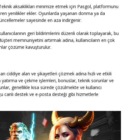
eknik aksaklıkları minimize etmek için Pasgol, platformunu
eştiren yenilikler ekler. Oyunlarda yaşanan donma ya da
güncellemeler sayesinde en aza indirgenir.
llanıcılarının geri bildirimlerini düzenli olarak toplayarak, bu
 Müşteri memnuniyetini artırmak adına, kullanıcıların en çok
runlar çözüme kavuşturulur.
nları ciddiye alan ve şikayetleri çözmek adına hızlı ve etkili
 yatırma ve çekme işlemleri, bonuslar, teknik sorunlar ve
nlar, genellikle kısa sürede çözülmekte ve kullanıcı
canlı destek ve e-posta desteği gibi hizmetlerle