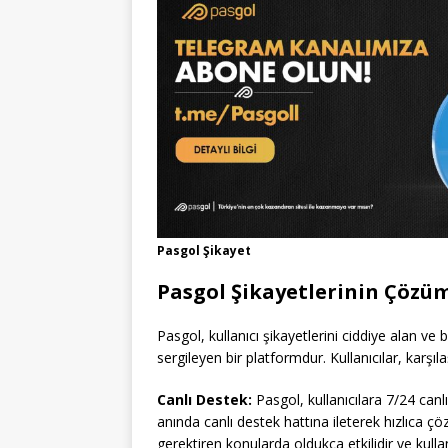
Pasgol Şikayet
Pasgol Şikayetlerinin Çözüm
Pasgol, kullanıcı şikayetlerini ciddiye alan v
sergileyen bir platformdur. Kullanıcılar, karşılaş
Canlı Destek:
Pasgol, kullanıcılara 7/24 canlı
anında canlı destek hattına ileterek hızlıca çö
gerektiren konularda oldukça etkilidir ve kulla