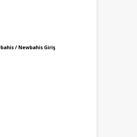
bahis
/
Newbahis Giriş