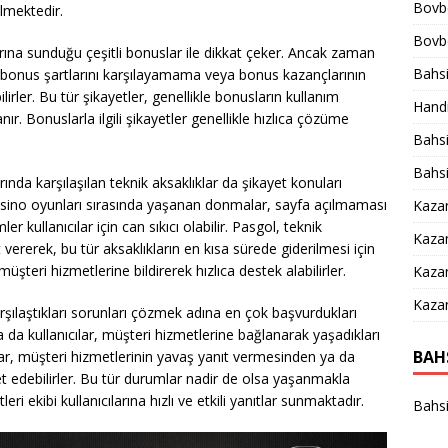
Bovbe
lmektedir.
Bovb
arına sunduğu çeşitli bonuslar ile dikkat çeker. Ancak zaman
Bahsi
 bonus şartlarını karşılayamama veya bonus kazançlarının
rler. Bu tür şikayetler, genellikle bonusların kullanım
Handi
anır. Bonuslarla ilgili şikayetler genellikle hızlıca çözüme
Bahs
Bahsi
ında karşılaşılan teknik aksaklıklar da şikayet konuları
a casino oyunları sırasında yaşanan donmalar, sayfa açılmaması
Kazan
 kullanıcılar için can sıkıcı olabilir. Pasgol, teknik
Kazan
nıt vererek, bu tür aksaklıkların en kısa sürede giderilmesi için
müşteri hizmetlerine bildirerek hızlıca destek alabilirler.
Kazan
Kazan
karşılaştıkları sorunları çözmek adına en çok başvurdukları
a da kullanıcılar, müşteri hizmetlerine bağlanarak yaşadıkları
BAH
lar, müşteri hizmetlerinin yavaş yanıt vermesinden ya da
edebilirler. Bu tür durumlar nadir de olsa yaşanmakla
ri ekibi kullanıcılarına hızlı ve etkili yanıtlar sunmaktadır.
Bahs