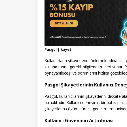
Pasgol Şikayet
Kullanıcıların şikayetlerini önlemek adına ise
kullanıcılarına gerekli bilgilendirmeleri sunar
oynayabileceği ve sorunlarını hızlıca çözebilec
Pasgol Şikayetlerinin Kullanıcı Dene
Pasgol, kullanıcılarının şikayetlerini dikkate
atmaktadır. Kullanıcı deneyimi, bir bahis plat
şikayetlerin çözüm süreci, genel memnuniyeti 
Kullanıcı Güveninin Artırılması