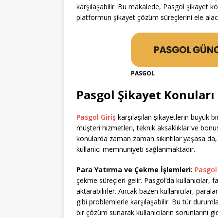
karşılaşabilir. Bu makalede, Pasgol şikayet konu
platformun şikayet çözüm süreçlerini ele alac
PASGOL
Pasgol Şikayet Konuları
Pasgol Giriş
karşılaşılan şikayetlerin büyük bi
müşteri hizmetleri, teknik aksaklıklar ve bonusla
konularda zaman zaman sıkıntılar yaşasa da, 
kullanıcı memnuniyeti sağlanmaktadır.
Para Yatırma ve Çekme İşlemleri:
Pasgo
çekme süreçleri gelir. Pasgol’da kullanıcılar, 
aktarabilirler. Ancak bazen kullanıcılar, par
gibi problemlerle karşılaşabilir. Bu tür duruml
bir çözüm sunarak kullanıcıların sorunlarını g