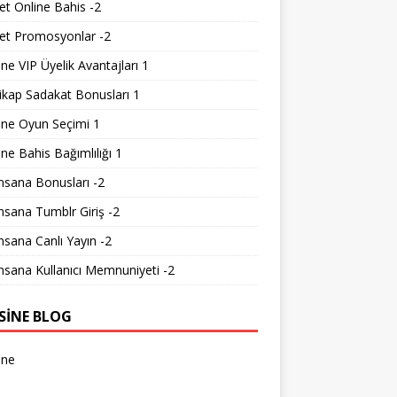
t Online Bahis -2
et Promosyonlar -2
ne VIP Üyelik Avantajları 1
kap Sadakat Bonusları 1
ine Oyun Seçimi 1
ne Bahis Bağımlılığı 1
sana Bonusları -2
sana Tumblr Giriş -2
sana Canlı Yayın -2
sana Kullanıcı Memnuniyeti -2
SINE BLOG
ine