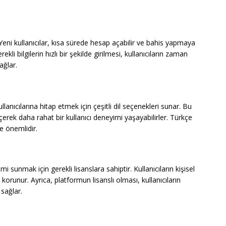
 Yeni kullanıcılar, kısa sürede hesap açabilir ve bahis yapmaya
rekli bilgilerin hızlı bir şekilde girilmesi, kullanıcıların zaman
ağlar.
llanıcılarına hitap etmek için çeşitli dil seçenekleri sunar. Bu
 seçerek daha rahat bir kullanıcı deneyimi yaşayabilirler. Türkçe
le önemlidir.
i sunmak için gerekli lisanslara sahiptir. Kullanıcıların kişisel
de korunur. Ayrıca, platformun lisanslı olması, kullanıcıların
sağlar.