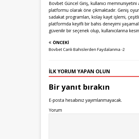
Bovbet Güncel Giriş, kullanıcı memnuniyetini art
platformu olarak öne çıkmaktadır. Geniş oyun 
sadakat programları, kolay kayıt işlemi, çeşitli d
platformda keyifli bir bahis deneyimi yaşamalar
güvenilir bir seçenek olup, kullanıcılarına k
ÖNCEKI
Bovbet Canlı Bahislerden Faydalanma -2
İLK YORUM YAPAN OLUN
Bir yanıt bırakın
E-posta hesabınız yayımlanmayacak.
Yorum