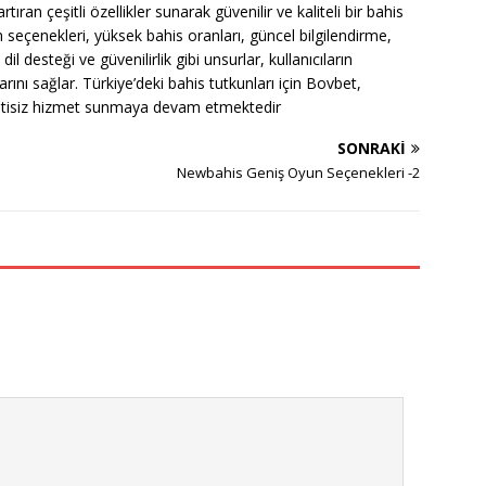
ıran çeşitli özellikler sunarak güvenilir ve kaliteli bir bahis
seçenekleri, yüksek bahis oranları, güncel bilgilendirme,
il desteği ve güvenilirlik gibi unsurlar, kullanıcıların
ını sağlar. Türkiye’deki bahis tutkunları için Bovbet,
esintisiz hizmet sunmaya devam etmektedir
SONRAKI
Newbahis Geniş Oyun Seçenekleri -2