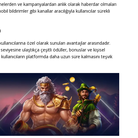
emelerden ve kampanyalardan anlık olarak haberdar olmaları
l bildirimler gibi kanallar aracılığıyla kullanıcılar sürekli
ı
llanıcılarına özel olarak sunulan avantajlar arasındadır.
t seviyesine ulaştıkça çeşitli ödüller, bonuslar ve kişisel
 kullanıcıların platformda daha uzun süre kalmasını teşvik