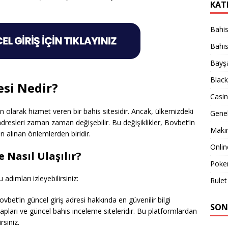
KAT
Bahi
Bahis
Bayşa
Black
esi Nedir?
Casin
olarak hizmet veren bir bahis sitesidir. Ancak, ülkemizdeki
Gene
 adresleri zaman zaman değişebilir. Bu değişiklikler, Bovbet’in
Makin
in alınan önlemlerden biridir.
Onlin
 Nasıl Ulaşılır?
Poke
adımları izleyebilirsiniz:
Rulet
vbet’in güncel giriş adresi hakkında en güvenilir bilgi
SON
apları ve güncel bahis inceleme siteleridir. Bu platformlardan
rsiniz.