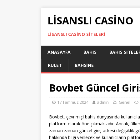
LISANSLI CASINO
LISANSLI CASINO SITELERI
ANASAYFA
BAHIS
BAHIS SITELE
RULET
BAHSINE
Bovbet Güncel Giri
17 Temmuz 2024
admin
Genel
Bovbet, çevrimiçi bahis dünyasında kullanıcıla
platform olarak öne çıkmaktadır. Ancak, ülkem
zaman zaman güncel giriş adresi değişiklik gö
hakkında bilgi verilecek ve kullanıcıların pla