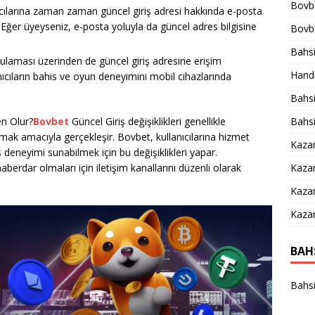
Bovbe
ıcılarına zaman zaman güncel giriş adresi hakkında e-posta
r. Eğer üyeyseniz, e-posta yoluyla da güncel adres bilgisine
Bovb
Bahsi
ulaması üzerinden de güncel giriş adresine erişim
Handi
nıcıların bahis ve oyun deneyimini mobil cihazlarında
Bahs
Bahsi
en Olur?
Bovbet
Güncel Giriş değişiklikleri genellikle
k amacıyla gerçekleşir. Bovbet, kullanıcılarına hizmet
Kazan
eneyimi sunabilmek için bu değişiklikleri yapar.
Kazan
haberdar olmaları için iletişim kanallarını düzenli olarak
Kazan
Kazan
BAH
Bahs