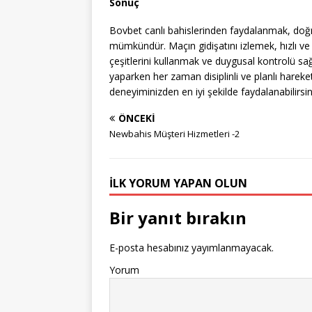
Sonuç
Bovbet canlı bahislerinden faydalanmak, doğru 
mümkündür. Maçın gidişatını izlemek, hızlı ve 
çeşitlerini kullanmak ve duygusal kontrolü sağl
yaparken her zaman disiplinli ve planlı harek
deneyiminizden en iyi şekilde faydalanabilirsin
ÖNCEKI
Newbahis Müşteri Hizmetleri -2
İLK YORUM YAPAN OLUN
Bir yanıt bırakın
E-posta hesabınız yayımlanmayacak.
Yorum