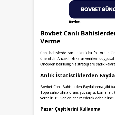
Bovbet
Bovbet Canlı Bahislerd
Verme
Canlı bahislerde zaman kritik bir faktördür. Or
önemlidir. Ancak hızlı karar verirken duygusa
Önceden belirlediğiniz stratejilere sadık kalarak
Anlık İstatistiklerden Fay
Bovbet Canlı Bahislerden Faydalanma gibi bahis s
Topa sahip olma oranı, şut sayısı, kornerler, ka
verebilir. Bu verileri analiz ederek daha bilinçli
Pazar Çeşitlerini Kullanma