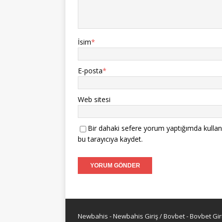
İsim
*
E-posta
*
Web sitesi
Bir dahaki sefere yorum yaptığımda kullan
bu tarayıcıya kaydet.
Newbahis
-
Newbahis Giriş
/
Bovbet - Bovbet Gir