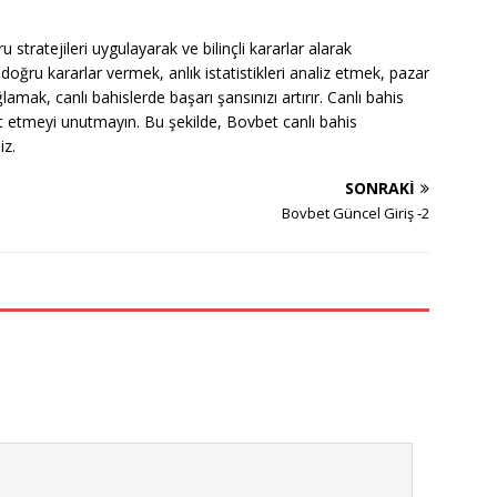
stratejileri uygulayarak ve bilinçli kararlar alarak
doğru kararlar vermek, anlık istatistikleri analiz etmek, pazar
amak, canlı bahislerde başarı şansınızı artırır. Canlı bahis
et etmeyi unutmayın. Bu şekilde, Bovbet canlı bahis
iz.
SONRAKI
Bovbet Güncel Giriş -2