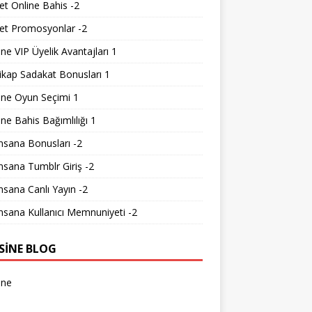
t Online Bahis -2
et Promosyonlar -2
ne VIP Üyelik Avantajları 1
kap Sadakat Bonusları 1
ine Oyun Seçimi 1
ne Bahis Bağımlılığı 1
sana Bonusları -2
sana Tumblr Giriş -2
sana Canlı Yayın -2
sana Kullanıcı Memnuniyeti -2
SINE BLOG
ine