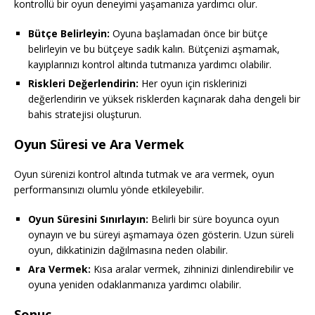
kontrollü bir oyun deneyimi yaşamanıza yardımcı olur.
Bütçe Belirleyin:
Oyuna başlamadan önce bir bütçe
belirleyin ve bu bütçeye sadık kalın. Bütçenizi aşmamak,
kayıplarınızı kontrol altında tutmanıza yardımcı olabilir.
Riskleri Değerlendirin:
Her oyun için risklerinizi
değerlendirin ve yüksek risklerden kaçınarak daha dengeli bir
bahis stratejisi oluşturun.
Oyun Süresi ve Ara Vermek
Oyun sürenizi kontrol altında tutmak ve ara vermek, oyun
performansınızı olumlu yönde etkileyebilir.
Oyun Süresini Sınırlayın:
Belirli bir süre boyunca oyun
oynayın ve bu süreyi aşmamaya özen gösterin. Uzun süreli
oyun, dikkatinizin dağılmasına neden olabilir.
Ara Vermek:
Kısa aralar vermek, zihninizi dinlendirebilir ve
oyuna yeniden odaklanmanıza yardımcı olabilir.
Sonuç