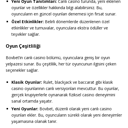
Yeni Oyun Tanıtımları:
Canlı casino turunda, yeni eklenen
oyunlar ve özellikler hakkında bilgi alabilirsiniz. Bu,
oyuncuların en güncel oyunları denemesi için fırsat sunar.
Özel Etkinlikler:
Belirli dönemlerde düzenlenen özel
etkinlikler ve turnuvalar, oyunculara ekstra ödüller ve
teşvikler sağlar.
Oyun Çeşitliliği
Bovbet’in canlı casino bölümü, oyunculara geniş bir oyun
yelpazesi sunar. Bu çeşitlilik, her tür oyuncunun ilgisini çeken
seçenekler sağlar.
Klasik Oyunlar:
Rulet, blackjack ve baccarat gibi klasik
casino oyunlarının canlı versiyonları mevcuttur. Bu oyunlar,
gerçek krupiyerlerle oynanarak fiziksel casino deneyimini
sanal ortamda yaşatır.
Yeni Oyunlar:
Bovbet, düzenli olarak yeni canlı casino
oyunları ekler. Bu, oyuncuların sürekli olarak yeni deneyimler
yaşamasına olanak tanır.