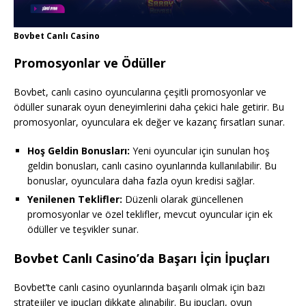
Bovbet Canlı Casino
Promosyonlar ve Ödüller
Bovbet, canlı casino oyuncularına çeşitli promosyonlar ve
ödüller sunarak oyun deneyimlerini daha çekici hale getirir. Bu
promosyonlar, oyunculara ek değer ve kazanç fırsatları sunar.
Hoş Geldin Bonusları:
Yeni oyuncular için sunulan hoş
geldin bonusları, canlı casino oyunlarında kullanılabilir. Bu
bonuslar, oyunculara daha fazla oyun kredisi sağlar.
Yenilenen Teklifler:
Düzenli olarak güncellenen
promosyonlar ve özel teklifler, mevcut oyuncular için ek
ödüller ve teşvikler sunar.
Bovbet Canlı Casino’da Başarı İçin İpuçları
Bovbet’te canlı casino oyunlarında başarılı olmak için bazı
stratejiler ve ipuçları dikkate alınabilir. Bu ipuçları, oyun