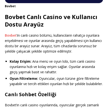
Bovbet
Bovbet Canlı Casino ve Kullanıcı
Dostu Arayüz
Bovbet
’in canlı casino bölümü, kullanıcıların rahatça oyunlara
erişebilmesi ve oyunlar arasında geçiş yapabilmesi için kullanıcı
dostu bir arayüz sunar. Arayüz, tüm cihazlarda sorunsuz bir
şekilde çalışacak şekilde optimize edilmiştir.
Kolay Erişim:
Ana menü ve oyun lobi, tüm canlı casino
oyunlarına hızlı ve kolay erişim sağlar. Oyunlar arasında
geçiş yapmak basit ve rahattır.
Oyun Filtreleme:
Oyuncular, oyun türüne göre filtreleme
yapabilir ve tercih ettikleri oyunları hızlı bir şekilde bulabilirler.
Canlı Sohbet Özelliği
Bovbet’in canlı casino oyunlarında, oyuncular gerçek zamanlı