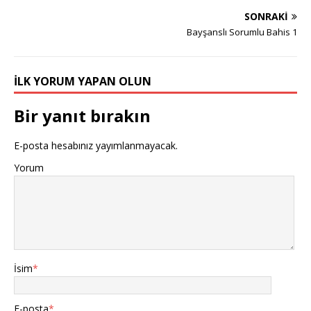
SONRAKI
Bayşanslı Sorumlu Bahis 1
İLK YORUM YAPAN OLUN
Bir yanıt bırakın
E-posta hesabınız yayımlanmayacak.
Yorum
İsim
*
E-posta
*