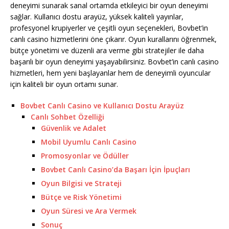
deneyimi sunarak sanal ortamda etkileyici bir oyun deneyimi
sağlar. Kullanıcı dostu arayüz, yüksek kaliteli yayınlar,
profesyonel krupiyerler ve çeşitli oyun seçenekleri, Bovbet’in
canlı casino hizmetlerini öne çıkarır. Oyun kurallarını öğrenmek,
bütçe yönetimi ve düzenli ara verme gibi stratejiler ile daha
başarılı bir oyun deneyimi yaşayabilirsiniz. Bovbet’in canlı casino
hizmetleri, hem yeni başlayanlar hem de deneyimli oyuncular
için kaliteli bir oyun ortamı sunar.
Bovbet Canlı Casino ve Kullanıcı Dostu Arayüz
Canlı Sohbet Özelliği
Güvenlik ve Adalet
Mobil Uyumlu Canlı Casino
Promosyonlar ve Ödüller
Bovbet Canlı Casino’da Başarı İçin İpuçları
Oyun Bilgisi ve Strateji
Bütçe ve Risk Yönetimi
Oyun Süresi ve Ara Vermek
Sonuç