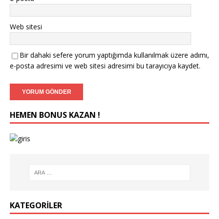
Web sitesi
Bir dahaki sefere yorum yaptığımda kullanılmak üzere adımı,
e-posta adresimi ve web sitesi adresimi bu tarayıcıya kaydet.
HEMEN BONUS KAZAN !
KATEGORILER