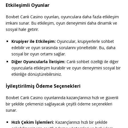
Etkileşimli Oyunlar
Bovbet Canlı Casino oyunları, oyunculara daha fazla etkileşim
imkanı sunar. Bu etkileşim, oyun deneyimini daha dinamik ve
sosyal hale getirir.
Krupiyer ile Etkileşim:
Oyuncular, krupiyerlerle sohbet
edebilir ve oyun sırasında sorularını yöneltebilir. Bu, daha
sosyal bir oyun ortamı sağlar.
Diğer Oyuncularla İletişim:
Canlı sohbet özelliği ile diğer
oyuncularla etkileşim kurabilir ve oyun deneyimini sosyal bir
etkinliğe dönüştürebilirsiniz.
İyileştirilmiş Ödeme Seçenekleri
Bovbet Canlı Casino oyunlarında kazançlarınızı hızlı ve güvenli
bir şekilde çekmenizi sağlayacak çeşitli ödeme seçenekleri
sunar.
Hızlı Çekim İşlemleri:
Kazançlarınızı hızlı bir şekilde