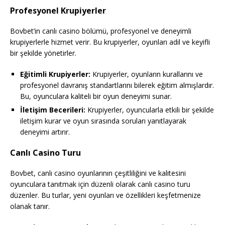
Profesyonel Krupiyerler
Bovbet’in canlı casino bölümü, profesyonel ve deneyimli
krupiyerlerle hizmet verir. Bu krupiyerler, oyunları adil ve keyifli
bir şekilde yönetirler.
Eğitimli Krupiyerler:
Krupiyerler, oyunların kurallarını ve
profesyonel davranış standartlarını bilerek eğitim almışlardır.
Bu, oyunculara kaliteli bir oyun deneyimi sunar.
İletişim Becerileri:
Krupiyerler, oyuncularla etkili bir şekilde
iletişim kurar ve oyun sırasında soruları yanıtlayarak
deneyimi artırır.
Canlı Casino Turu
Bovbet, canlı casino oyunlarının çeşitliliğini ve kalitesini
oyunculara tanıtmak için düzenli olarak canlı casino turu
düzenler. Bu turlar, yeni oyunları ve özellikleri keşfetmenize
olanak tanır.