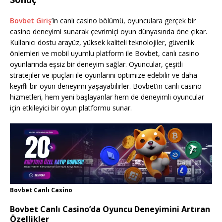
Bovbet Giriş
’in canlı casino bölümü, oyunculara gerçek bir
casino deneyimi sunarak çevrimiçi oyun dünyasında öne çıkar.
Kullanıcı dostu arayüz, yüksek kaliteli teknolojiler, güvenlik
önlemleri ve mobil uyumlu platform ile Bovbet, canlı casino
oyunlarında eşsiz bir deneyim sağlar. Oyuncular, çeşitli
stratejiler ve ipuçları ile oyunlarını optimize edebilir ve daha
keyifli bir oyun deneyimi yaşayabilirler. Bovbet’in canlı casino
hizmetleri, hem yeni başlayanlar hem de deneyimli oyuncular
için etkileyici bir oyun platformu sunar.
Bovbet Canlı Casino
Bovbet Canlı Casino’da Oyuncu Deneyimini Artıran
Özellikler