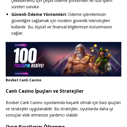
çekebilmeniz için çeşitli ödeme yöntemleri ve hızlı işlem
süreleri sunulur.
Güvenli Ödeme Yöntemleri:
Ödeme işlemlerinizin
güvenliğini sağlamak için modern güvenlik teknolojileri
kullanılır. Bu, kişisel ve finansal bilgilerinizin korunmasını
sağlar.
Bovbet Canlı Casino
Canlı Casino İpuçları ve Stratejiler
Bovbet Canlı Casino oyunlarında başarılı olmak için bazı ipuçları
ve stratejiler uygulanabilir. Bu stratejiler, oyunlarda daha iyi
sonuçlar elde etmenize yardımcı olabilir.
Oyun Kurallarını Öğrenme