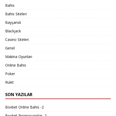
Bahis
Bahis Siteleri
Bayşanslı
Blackjack
Casino Siteleri
Genel
Makina Oyunları
Online Bahis
Poker
Rulet
SON YAZILAR
Bovbet Online Bahis -2
Bovbet Promosyonlar -2