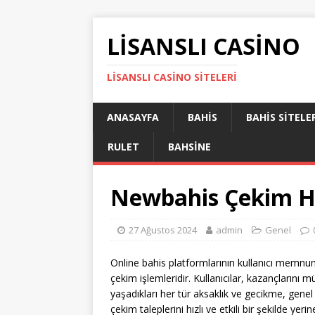
LISANSLI CASINO
LISANSLI CASINO SITELERI
ANASAYFA
BAHIS
BAHIS SITELE
RULET
BAHSINE
Newbahis Çekim Hı
27 Ağustos 2024
admin
Genel
Online bahis platformlarının kullanıcı memnuni
çekim işlemleridir. Kullanıcılar, kazançların
yaşadıkları her tür aksaklık ve gecikme, genel 
çekim taleplerini hızlı ve etkili bir şekilde yer