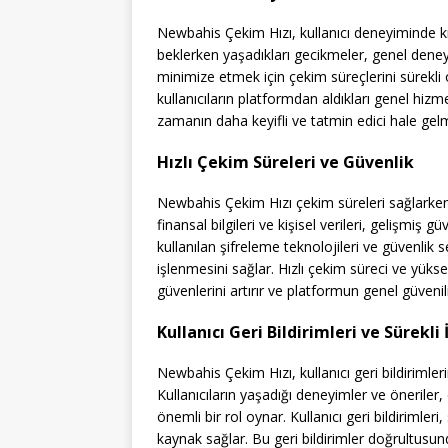
Newbahis Çekim Hızı, kullanıcı deneyiminde kri
beklerken yaşadıkları gecikmeler, genel deney
minimize etmek için çekim süreçlerini sürekli 
kullanıcıların platformdan aldıkları genel hizmet
zamanın daha keyifli ve tatmin edici hale gelm
Hızlı Çekim Süreleri ve Güvenlik
Newbahis Çekim Hızı çekim süreleri sağlarken
finansal bilgileri ve kişisel verileri, gelişmiş 
kullanılan şifreleme teknolojileri ve güvenlik ser
işlenmesini sağlar. Hızlı çekim süreci ve yükse
güvenlerini artırır ve platformun genel güvenilir
Kullanıcı Geri Bildirimleri ve Sürekli
Newbahis Çekim Hızı, kullanıcı geri bildirimlerin
Kullanıcıların yaşadığı deneyimler ve öneriler,
önemli bir rol oynar. Kullanıcı geri bildirimler
kaynak sağlar. Bu geri bildirimler doğrultusund