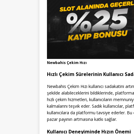
Newbahis Çekim Hızı
Hızlı Çekim Sürelerinin Kullanıcı Sa
Newbahis Çekim Hızı kullanıcı sadakatini artırm
şekilde alabileceklerini bildiklerinde, platfor
hızlı çekim hizmetleri, kullanıcıların memnuni
kalmalarını teşvik eder. Sadık kullanıcılar, pla
kullanıcılara da platformu tavsiye ederler. B
pazar payının artmasına katkı sağlar.
Kullanıcı Deneyiminde Hızın Önemi