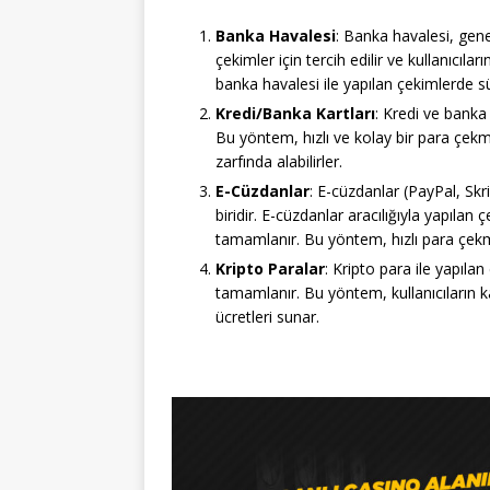
Banka Havalesi
: Banka havalesi, genel
çekimler için tercih edilir ve kullanıcıla
banka havalesi ile yapılan çekimlerde sü
Kredi/Banka Kartları
: Kredi ve banka k
Bu yöntem, hızlı ve kolay bir para çekme
zarfında alabilirler.
E-Cüzdanlar
: E-cüzdanlar (PayPal, Skr
biridir. E-cüzdanlar aracılığıyla yapılan
tamamlanır. Bu yöntem, hızlı para çekme 
Kripto Paralar
: Kripto para ile yapılan
tamamlanır. Bu yöntem, kullanıcıların ka
ücretleri sunar.