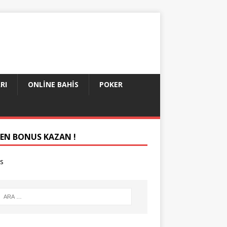
RI
ONLINE BAHIS
POKER
EN BONUS KAZAN !