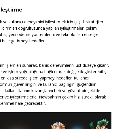
ileştirme
e kullanıcı deneyimini iyileştirmek için çeşitli stratejiler
 bildirimleri doğrultusunda yapılan iyileştirmeler, çekim
ahis, yeni ödeme yöntemlerini ve teknolojileri entegre
li hale getirmeyi hedefler.
çekim işlemleri sunarak, bahis deneyimlerini üst düzeye çıkarır.
 ve işlem yoğunluğuna bağlı olarak değişiklik gösterebilir,
 kısa sürede işlem yapmayı hedefler. Kullanıcı
mun güvenilirliğini ve kullanıcı bağlılığını güçlendirir.
kullanıcılarının kazançlarını hızlı ve güvenli bir şekilde
er ve iyileştirmelerle, Newbahis’in çekim hızı sürekli olarak
ükemmel hale getirecektir.