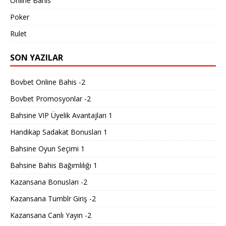
Online Bahis
Poker
Rulet
SON YAZILAR
Bovbet Online Bahis -2
Bovbet Promosyonlar -2
Bahsine VIP Üyelik Avantajları 1
Handikap Sadakat Bonusları 1
Bahsine Oyun Seçimi 1
Bahsine Bahis Bağımlılığı 1
Kazansana Bonusları -2
Kazansana Tumblr Giriş -2
Kazansana Canlı Yayın -2