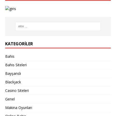
KATEGORILER
Bahis
Bahis Siteleri
Bayşanslı
Blackjack
Casino Siteleri
Genel
Makina Oyunları