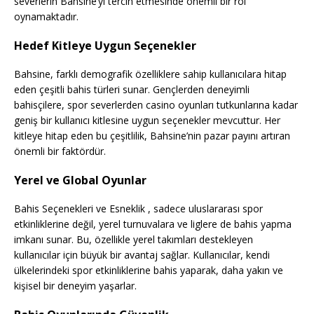
severlerin Bahsine’yi tercih etmesinde önemli bir rol
oynamaktadır.
Hedef Kitleye Uygun Seçenekler
Bahsine, farklı demografik özelliklere sahip kullanıcılara hitap
eden çeşitli bahis türleri sunar. Gençlerden deneyimli
bahisçilere, spor severlerden casino oyunları tutkunlarına kadar
geniş bir kullanıcı kitlesine uygun seçenekler mevcuttur. Her
kitleye hitap eden bu çeşitlilik, Bahsine’nin pazar payını artıran
önemli bir faktördür.
Yerel ve Global Oyunlar
Bahis Seçenekleri ve Esneklik , sadece uluslararası spor
etkinliklerine değil, yerel turnuvalara ve liglere de bahis yapma
imkanı sunar. Bu, özellikle yerel takımları destekleyen
kullanıcılar için büyük bir avantaj sağlar. Kullanıcılar, kendi
ülkelerindeki spor etkinliklerine bahis yaparak, daha yakın ve
kişisel bir deneyim yaşarlar.