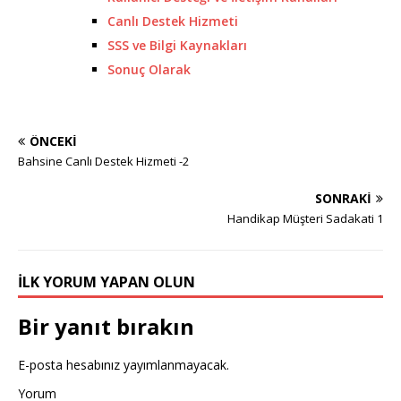
Canlı Destek Hizmeti
SSS ve Bilgi Kaynakları
Sonuç Olarak
ÖNCEKI
Bahsine Canlı Destek Hizmeti -2
SONRAKI
Handikap Müşteri Sadakati 1
İLK YORUM YAPAN OLUN
Bir yanıt bırakın
E-posta hesabınız yayımlanmayacak.
Yorum