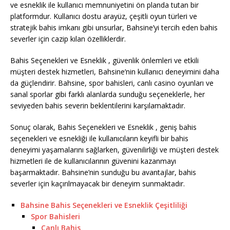
ve esneklik ile kullanıcı memnuniyetini ön planda tutan bir
platformdur. Kullanıcı dostu arayüz, çeşitli oyun türleri ve
stratejik bahis imkanı gibi unsurlar, Bahsine’yi tercih eden bahis
severler için cazip kılan özelliklerdir.
Bahis Seçenekleri ve Esneklik , güvenlik önlemleri ve etkili
müşteri destek hizmetleri, Bahsine’nin kullanıcı deneyimini daha
da güçlendirir. Bahsine, spor bahisleri, canlı casino oyunları ve
sanal sporlar gibi farklı alanlarda sunduğu seçeneklerle, her
seviyeden bahis severin beklentilerini karşılamaktadır.
Sonuç olarak, Bahis Seçenekleri ve Esneklik , geniş bahis
seçenekleri ve esnekliği ile kullanıcıların keyifli bir bahis
deneyimi yaşamalarını sağlarken, güvenilirliği ve müşteri destek
hizmetleri ile de kullanıcılarının güvenini kazanmayı
başarmaktadır. Bahsine’nin sunduğu bu avantajlar, bahis
severler için kaçırılmayacak bir deneyim sunmaktadır.
Bahsine Bahis Seçenekleri ve Esneklik Çeşitliliği
Spor Bahisleri
Canlı Bahis