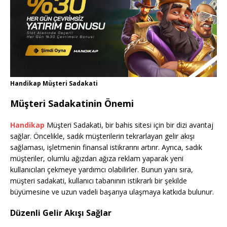
Handikap Müşteri Sadakati
Müşteri Sadakatinin Önemi
Handikap
Müşteri Sadakati, bir bahis sitesi için bir dizi avantaj
sağlar. Öncelikle, sadık müşterilerin tekrarlayan gelir akışı
sağlaması, işletmenin finansal istikrarını artırır. Ayrıca, sadık
müşteriler, olumlu ağızdan ağıza reklam yaparak yeni
kullanıcıları çekmeye yardımcı olabilirler. Bunun yanı sıra,
müşteri sadakati, kullanıcı tabanının istikrarlı bir şekilde
büyümesine ve uzun vadeli başarıya ulaşmaya katkıda bulunur.
Düzenli Gelir Akışı Sağlar