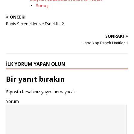
Sonuç
ÖNCEKI
Bahis Seçenekleri ve Esneklik -2
SONRAKI
Handikap Esnek Limitler 1
İLK YORUM YAPAN OLUN
Bir yanıt bırakın
E-posta hesabınız yayımlanmayacak.
Yorum