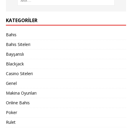
KATEGORILER
Bahis
Bahis Siteleri
Bayşanslı
Blackjack
Casino Siteleri
Genel
Makina Oyunları
Online Bahis
Poker
Rulet