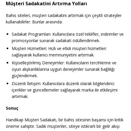
Müşteri Sadakatini Artırma Yolları
Bahis siteleri, müşteri sadakatini artırmak için çeşitli stratejiler
kullanabilirler. Bunlar arasında:
Sadakat Programları: Kullanıcılara özel teklifler, indirimler ve
promosyonlar sunarak sadakati ödüllendirmek.
Müşteri Hizmetleri: Hızlı ve etkili müşteri hizmetleri
sağlayarak kullanıcı memnuniyetini artırmak.
Kişiselleştirilmiş Deneyimler: Kullanıcıların tercihlerine ve
oyun alışkanlıklarına uygun deneyimler sunarak bağlılığı
güçlendirmek.
Düzenli İletişim: Kullanıcılara düzenli olarak bilgilendirici
içerikler ve güncellemeler sağlayarak marka ile etkileşimi
artırmak.
Sonuç
Handikap Müşteri Sadakati, bir bahis sitesinin başarısı için kritik
öneme sahiptir. Sadık müşteriler, siteye istikrarlı bir gelir akışı