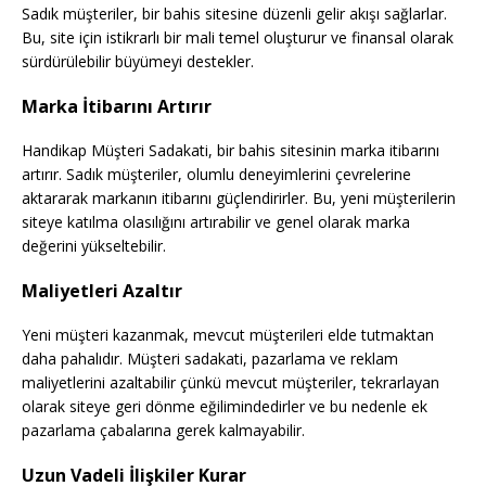
Sadık müşteriler, bir bahis sitesine düzenli gelir akışı sağlarlar.
Bu, site için istikrarlı bir mali temel oluşturur ve finansal olarak
sürdürülebilir büyümeyi destekler.
Marka İtibarını Artırır
Handikap Müşteri Sadakati, bir bahis sitesinin marka itibarını
artırır. Sadık müşteriler, olumlu deneyimlerini çevrelerine
aktararak markanın itibarını güçlendirirler. Bu, yeni müşterilerin
siteye katılma olasılığını artırabilir ve genel olarak marka
değerini yükseltebilir.
Maliyetleri Azaltır
Yeni müşteri kazanmak, mevcut müşterileri elde tutmaktan
daha pahalıdır. Müşteri sadakati, pazarlama ve reklam
maliyetlerini azaltabilir çünkü mevcut müşteriler, tekrarlayan
olarak siteye geri dönme eğilimindedirler ve bu nedenle ek
pazarlama çabalarına gerek kalmayabilir.
Uzun Vadeli İlişkiler Kurar